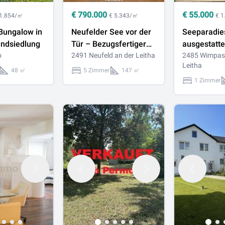
€
790.000
€
55.000
 1.854/㎡
€ 5.343/㎡
€ 
Bungalow in
Neufelder See vor der
Seeparadies
andsiedlung
Tür – Bezugsfertiger
ausgestatte
o
Erstbezug mit
2491 Neufeld an der Leitha
Mobilheim a
2485 Wimpass
Leitha
Eigengarten,
m² Pachtgru
48 ㎡
5 Zimmer
147 ㎡
Photovoltaik &
Terrasse
1 Zimmer
Erdwärmepumpe I
PROVISIONSFREI