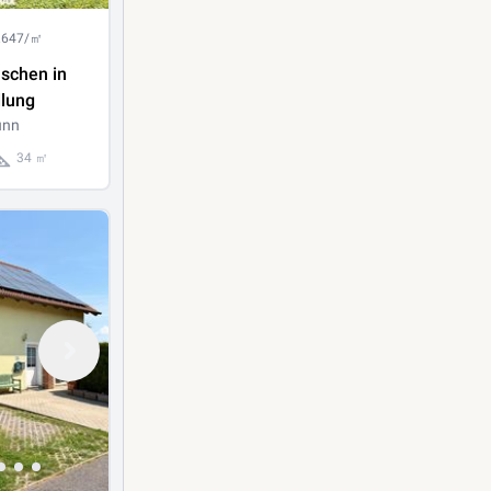
2.647/㎡
schen in
dlung
unn
34 ㎡