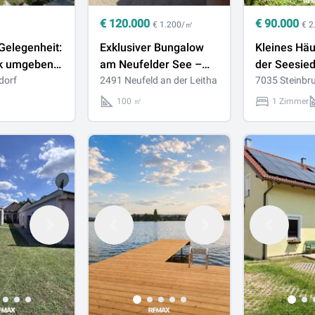
€
120.000
€
90.000
€ 1.200/㎡
€ 
Gelegenheit:
Exklusiver Bungalow
Kleines Häu
k umgeben
am Neufelder See –
der Seesie
 mit
dorf
ca. 100 m² Wohnfläche
2491 Neufeld an der Leitha
7035 Steinbr
eil und
mit Garten und
100 ㎡
1 Zimmer
Seezugang