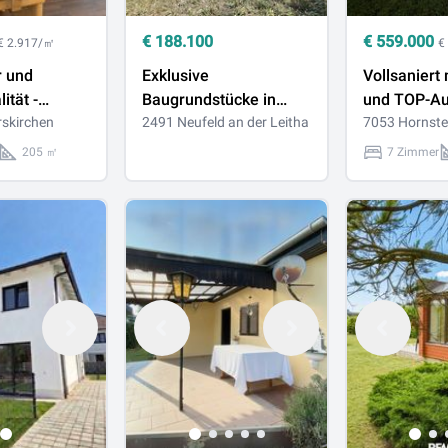
€
188.100
€
559.000
€ 2.917/㎡
€
r und
Exklusive
Vollsaniert
ität -
Baugrundstücke in
und TOP-Au
zwischen
skirchen
traumhafter Ruhelage
2491 Neufeld an der Leitha
zum besten
7053 Hornste
rge und
205 ㎡
7 Zimmer
r See