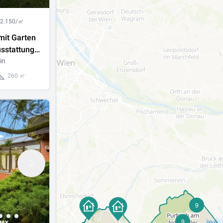
 2.150/㎡
 mit Garten
sstattung
 Preis
in
260 ㎡
9
9