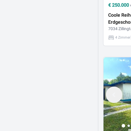
€
250.000
Coole Rei
Erdgescho
7034 Zillingt
4 Zimmer