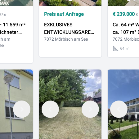
Preis auf Anfrage
€
239.000
 7/㎡
€
EXKLUSIVES
Ca. 64 m² 
ichneter
ENTWICKLUNGSAREAL
ca. 107 m² 
chen
ch am
AM NEUSIEDLERSEE -
7072 Mörbisch am See
& Klimaanla
7072 Mörbisc
ee
nd
Yachthafen
Perfekt als 
64 ㎡
unn
Fertőrákos/ UNGARN
Zweitwohnsi
Lebensquali
zwischen S
Reben