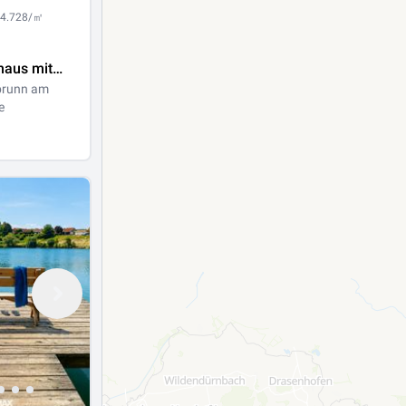
 4.728/㎡
haus mit
brunn am
e
nn am
 See