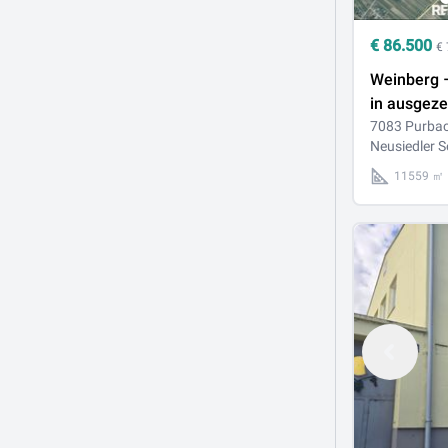
€
86.500
€
Weinberg – 11.559 m²
in ausgeze
Lage zwis
7083 Purba
Neusiedler S
Purbach u
Breitenbr
11559 ㎡