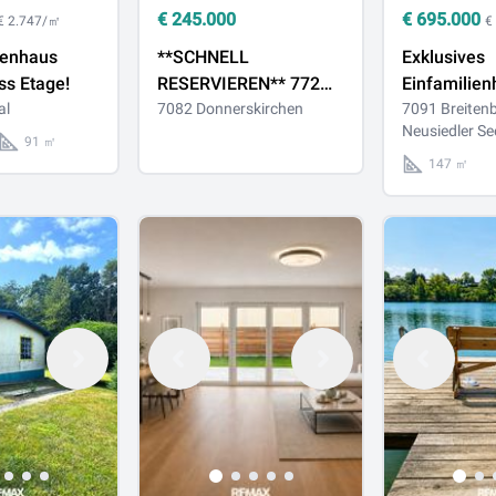
€
245.000
€
695.000
€ 2.747/㎡
€
henhaus
**SCHNELL
Exklusives
ss Etage!
RESERVIEREN** 772
Einfamilien
al
M² BAUGRUNDSTÜCK
7082 Donnerskirchen
Seeblick in
7091 Breiten
Neusiedler Se
IN BESTER LAGE IN
Breitenbru
91 ㎡
DONNERSKIRCHEN --
Neusiedler
147 ㎡
NAHE BAHNHOF und
GOLFCLUB