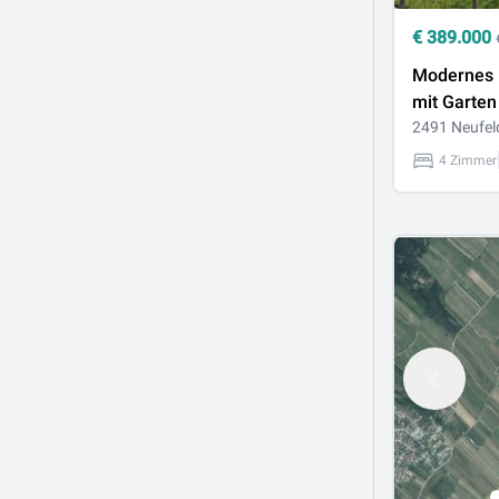
€
389.000
Modernes 
mit Garten
Terrasse a
2491 Neufeld
Eigengrun
4 Zimmer
zeitgemä
Wohnkomf