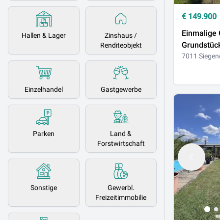
€
149.900
Einmalige 
Hallen & Lager
Zinshaus /
Grundstüc
Renditeobjekt
von Äckern
7011 Siegen
Baulandant
Weitblick
Einzelhandel
Gastgewerbe
Parken
Land &
Forstwirtschaft
Sonstige
Gewerbl.
Freizeitimmobilie