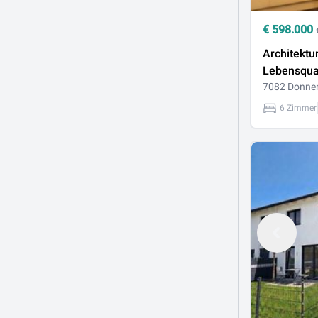
€
598.000
Architektu
Lebensqual
Harmonie 
7082 Donner
Leithagebi
6 Zimmer
Neusiedle