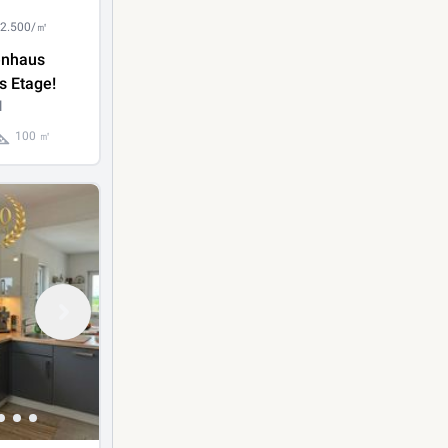
 2.500/㎡
enhaus
s Etage!
l
100 ㎡