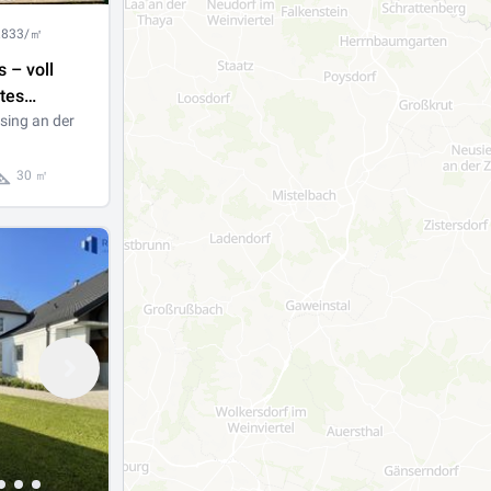
1.833/㎡
 – voll
tes
uf ca. 120
ing an der
nd, Garten,
30 ㎡