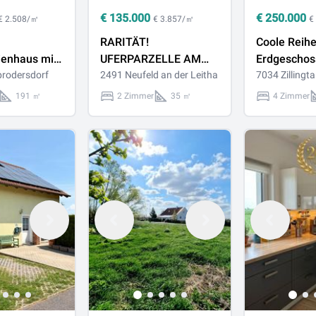
€
135.000
€
250.000
€ 2.508/㎡
€ 3.857/㎡
€
RARITÄT!
Coole Reih
ienhaus mit
UFERPARZELLE AM
Erdgeschos
rrasse, Pool
rodersdorf
NEUFELDER SEE
2491 Neufeld an der Leitha
7034 Zillingta
191 ㎡
2 Zimmer
35 ㎡
4 Zimmer