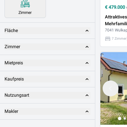
€
479.000
Zimmer
Attraktives
Mehrfamil
Fläche
Garten, Te
7041 Wulkap
& Garage!
7 Zimmer
Zimmer
Mietpreis
Kaufpreis
Nutzungsart
Makler