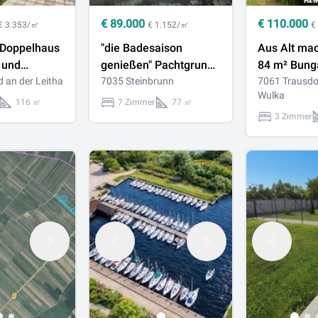
€
89.000
€
110.000
€ 3.353/㎡
€ 1.152/㎡
€
Doppelhaus
"die Badesaison
Aus Alt ma
 und
genießen" Pachtgrund
84 m² Bung
uf
 an der Leitha
mit Bungalow mit
7035 Steinbrunn
exklusiver 
7061 Trausdo
Wulka
d &
großem Garten und
Trausdorf
116 ㎡
7 Zimmer
77 ㎡
ßem
Pool in der
3 Zimmer
ort
Feriensiedlung beim
Badeteich Steinbrunn