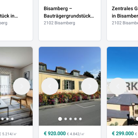
Bisamberg –
Zentrales 
tück in
Bauträgergrundstück
in Bisamber
: Bauland
berg
mit attraktivem
2102 Bisamberg
Ortszentrum
2102 Bisamb
et Widmung
Entwicklungspotenzial!
m2 | Bauklas
gute Bebau
€
920.000
€
299.000
€ 5.214/㎡
€ 4.842/㎡
€