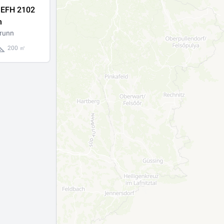
 EFH 2102
n
runn
200 ㎡