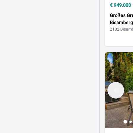
€
949.000
Großes Gru
Bisamberg 
Grünblick 
2102 Bisam