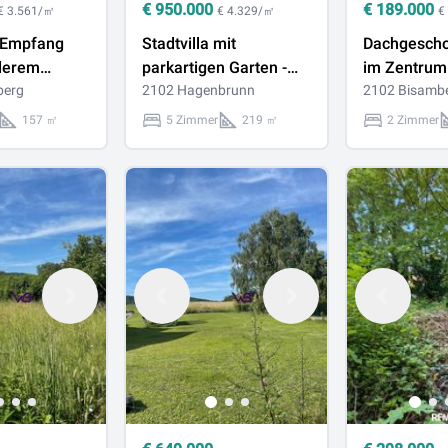
€
950.000
€
189.000
€ 3.561/㎡
€ 4.329/㎡
€
 Empfang
Stadtvilla mit
Dachgesch
derem
parkartigen Garten -
im Zentrum
berg
1953m²
2102 Hagenbrunn
Bisambergs
2102 Bisamb
Grundstücksfläche -
| 2 Terrass
157 ㎡
5 Zimmer
219 ㎡
2 Zimmer
direkt am Bisamberg -
komplett san
privat Zugang zum
Kellerabteil 
Wald - Grünblick -
die Burg Kr
Ruhelage