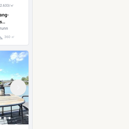
 2.633/㎡
ang-
s
haus mit
runn
fläche,
360 ㎡
ool!