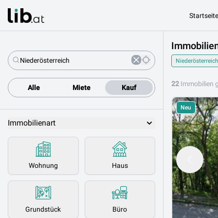
Startseit
Immobilien
Niederösterreic
22
Immobilien 
Alle
Miete
Kauf
Neu
Immobilienart
Wohnung
Haus
Grundstück
Büro