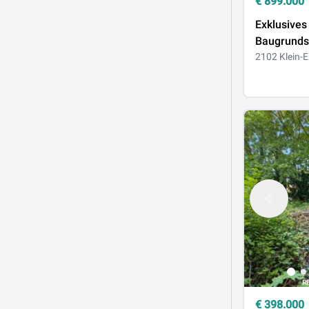
€
899.000
Exklusives
Baugrundst
Einfamilie
2102 Klein-
ein Doppel
€
398.000