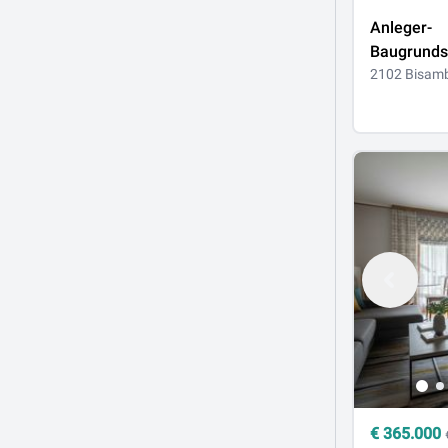
Anleger-
Baugrunds
Bisamberg
2102 Bisam
Wohngebi
€
365.000