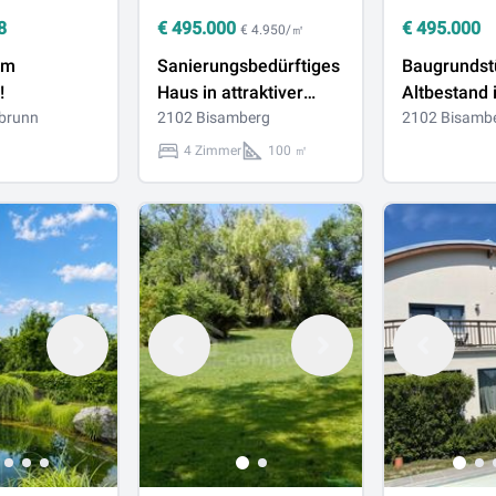
8
€
495.000
€
495.000
€ 4.950/㎡
am
Sanierungsbedürftiges
Baugrundst
!
Haus in attraktiver
Altbestand 
brunn
Lage von Bisamberg |
2102 Bisamberg
attraktiver
2102 Bisamb
Grundstück ca. 631 m2
Bisamberg 
4 Zimmer
100 ㎡
| Bauklasse I,II
Grundstück
| Bauklasse 