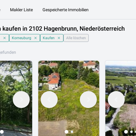
e
Makler Liste
Gespeicherte Immobilien
 kaufen in 2102 Hagenbrunn, Niederösterreich
h
Korneuburg
Kaufen
Alle löschen
gefunden