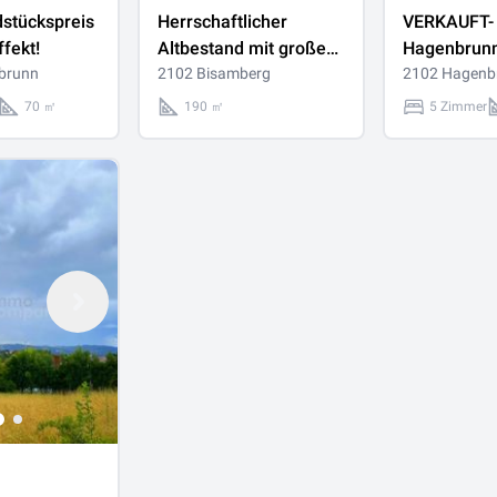
stückspreis
Herrschaftlicher
VERKAUFT-
fekt!
Altbestand mit großem
Hagenbrun
brunn
Baugrund in 2102
2102 Bisamberg
2102 Hagenb
Bisamberg,
70 ㎡
190 ㎡
5 Zimmer
Niederösterreich