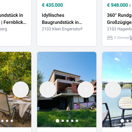
€
435.000
€
948.000
€
ndstück in
Idyllisches
360° Rundg
| Fernblick |
Baugrundstück in
Großzügige
| ca. 1052 m2
berg
Klein-Engersdorf –
2102 Klein-Engersdorf
Einfamilien
2102 Hagenb
Verwirklichen Sie Ihren
360 m² Nutz
5 Zimmer
Wohntraum vor den
Garage und
Toren Wiens
Swimmingp