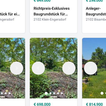
€
649.000
€
298.000
Richtpreis-Exklusives
Anleger-
ück für ein
Baugrundstück für
Baugrundst
nhaus oder
Engersdorf
Bauträger oder
2102 Klein-Engersdorf
Bisamberg - Baula
2102 Bisamb
haus!
Privatpersonen!
Wohngebie
€
698.000
€
814.900