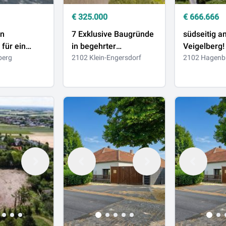
€
325.000
€
666.666
in
7 Exklusive Baugründe
südseitig a
für ein
in begehrter
Veigelberg!
nhaus
berg
Bisamberg-Region
2102 Klein-Engersdorf
2102 Hagenb