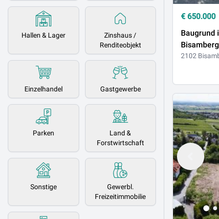
€
650.000
Baugrund 
Hallen & Lager
Zinshaus /
Bisamberg 
Renditeobjekt
Einfamilie
2102 Bisam
Einzelhandel
Gastgewerbe
Parken
Land &
Forstwirtschaft
Sonstige
Gewerbl.
Freizeitimmobilie