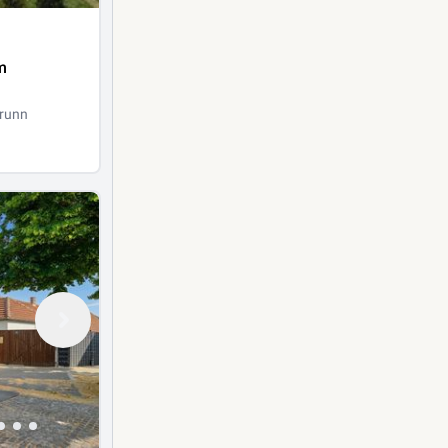
m
runn