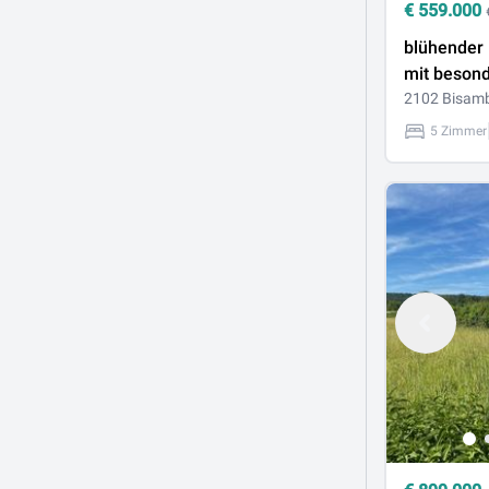
€
559.000
blühender
mit beson
Charme!
2102 Bisam
5 Zimmer