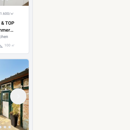
 1.600/㎡
t & TOP
immer
00m², WG
chen
n
100 ㎡
n!