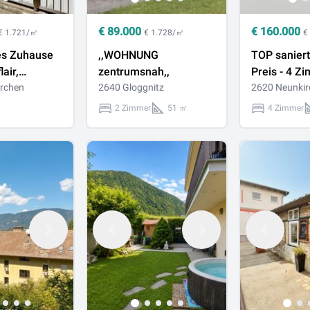
€
89.000
€
160.000
€ 1.721/㎡
€ 1.728/㎡
€
s Zuhause
,,WOHNUNG
TOP sanier
lair,
zentrumsnah,,
Preis - 4 Z
ne und
rchen
2640 Gloggnitz
Wohnung 1
2620 Neunkir
e in
geeignet - i
2 Zimmer
51 ㎡
4 Zimmer
en
Neunkirche