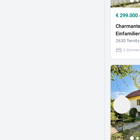
€
299.000
Charmant
Einfamilie
99,10 m² W
2630 Ternitz
m² Eigeng
3 Zimmer
kaufen!