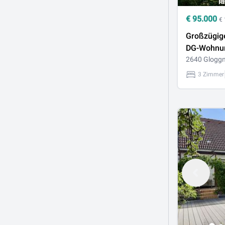
€
95.000
€
Großzügige
DG-Wohnun
Garten in G
2640 Gloggn
ideal für
3 Zimmer
Ruhesuche