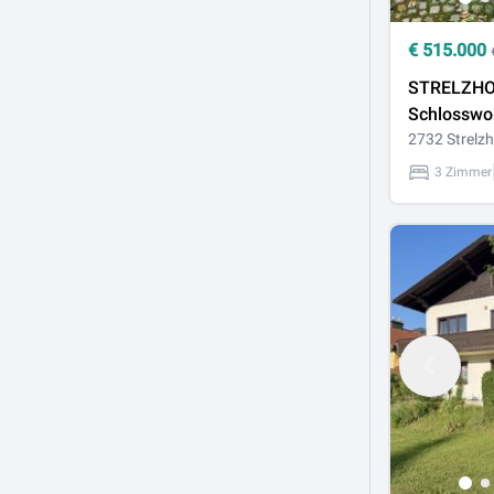
€
515.000
STRELZHO
Schlosswo
Garten & 
2732 Strelzh
Stellplätze
3 Zimmer
absoluter
Grünruhel