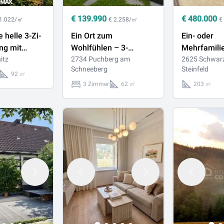
€
139.990
€
480.000
 1.022/㎡
€ 2.258/㎡
€
 helle 3-Zi-
Ein Ort zum
Ein- oder
g mit
Wohlfühlen – 3-
Mehrfamili
loggnitz -
itz
Zimmer-Wohnung mit
2734 Puchberg am
bester Lag
2625 Schwar
Schneeberg
Steinfeld
sonnigem Garten,
92 ㎡
nde!
Bergblick und eigenem
3 Zimmer
62 ㎡
203 ㎡
Parkplatz