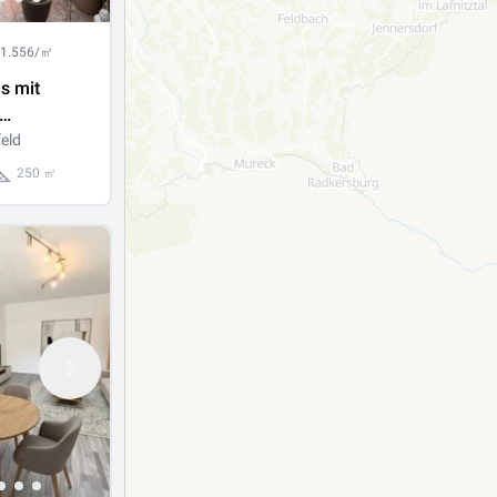
 1.556/㎡
s mit
glichkeiten
eld
ld - Ideal
250 ㎡
ilien oder