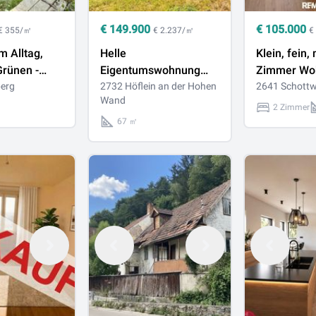
€
149.900
€
105.000
€ 355/㎡
€ 2.237/㎡
€
m Alltag,
Helle
Klein, fein, 
Grünen -
Eigentumswohnung
Zimmer Woh
aft zum Kauf
erg
mit Balkon &
2732 Höflein an der Hohen
Rückzugsor
2641 Schottw
Wand
rg
Schneebergblick |
Semmering
2 Zimmer
Garage für 2
67 ㎡
Fahrzeuge