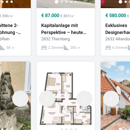
€
87.000
€
580.000
 1.550/㎡
€ 307/㎡
€
ittene 2-
Kapitalanlage mit
Exklusives
ohnung -
Perspektive – heute
Designerha
 Wander-
öflein
investieren, morgen
2832 Thernberg
großzügige
2632 Altendo
ngsgebiet
selbst einziehen - ca. 8
und Pizzaof
58 ㎡
2 Zimmer
283 ㎡
6 Zimmer
d!
% Rendite
absoluter R