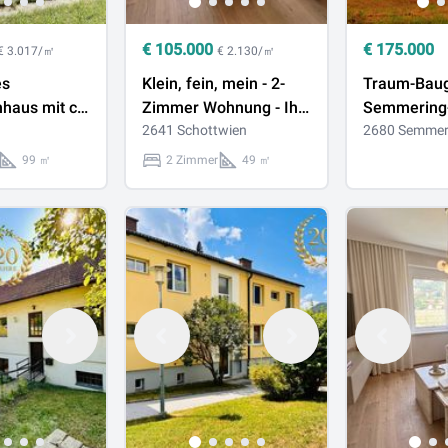
€
105.000
€
175.000
€ 3.017/㎡
€ 2.130/㎡
es
Klein, fein, mein - 2-
Traum-Baug
nhaus mit ca.
Zimmer Wohnung - Ihr
Semmering-
fl. auf 1.027
Rückzugsort beim
2641 Schottwien
1272m²
2680 Semmer
rund zu
Semmering!
99 ㎡
2 Zimmer
49 ㎡