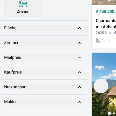
Zimmer
€
248.400
Charmante
mit Altbauf
Fläche
Abendson
2620 Neunki
bester Lag
144 ㎡
Zimmer
Neunkirch
Mietpreis
Kaufpreis
Nutzungsart
Makler