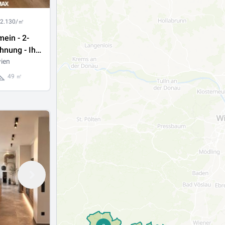
 2.130/㎡
mein - 2-
nung - Ihr
t beim
ien
!
49 ㎡