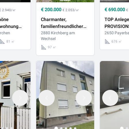
€
200.000
€
690.000
€ 2.940/㎡
€ 2.053/㎡
€
höne
Charmanter,
TOP Anleger
swohnung
familienfreundlicher
PROVISIONS
 in sehr
rchen
Bungalow in ruhiger
2880 Kirchberg am
Schnellent
2650 Payerb
Wechsel
ge in
Lage - 4 Zimmer,
81 ㎡
676 ㎡
en
Keller, Garage!
97 ㎡