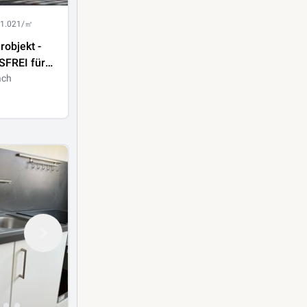
 1.021/㎡
objekt -
FREI für
schlossene
ach