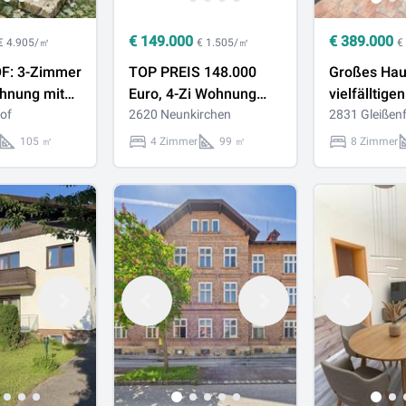
€
149.000
€
389.000
€ 4.905/㎡
€ 1.505/㎡
€
F: 3-Zimmer
TOP PREIS 148.000
Großes Hau
hnung mit
Euro, 4-Zi Wohnung
vielfälltigen
KFZ
of
99m², renoviert, WG-
2620 Neunkirchen
Nutzungsmö
2831 Gleißenf
n in
tauglich,
in Gleißenfe
105 ㎡
4 Zimmer
99 ㎡
8 Zimmer
NEUNKIRCHEN
für Großfam
age
Investoren!