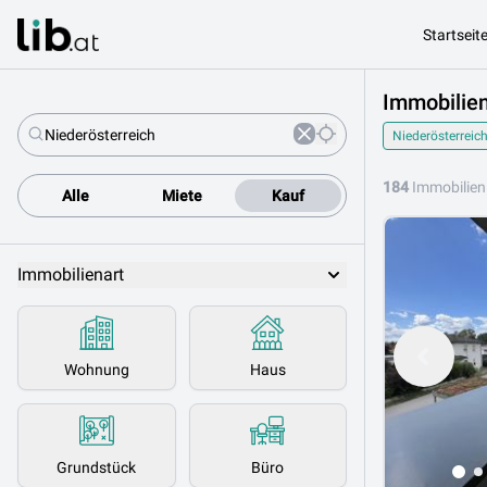
Startseit
Immobilien
Niederösterreic
184
Immobilien
Alle
Miete
Kauf
Immobilienart
Wohnung
Haus
Grundstück
Büro