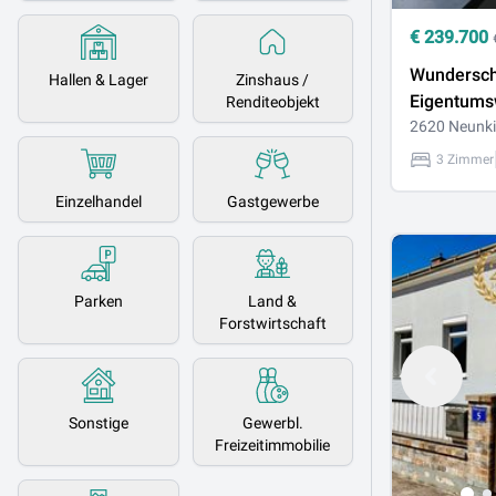
€
239.700
Wundersc
Hallen & Lager
Zinshaus /
Eigentum
Renditeobjekt
mit Balkon
2620 Neunki
ruhiger La
3 Zimmer
Neunkirch
Einzelhandel
Gastgewerbe
Parken
Land &
Forstwirtschaft
Sonstige
Gewerbl.
Freizeitimmobilie