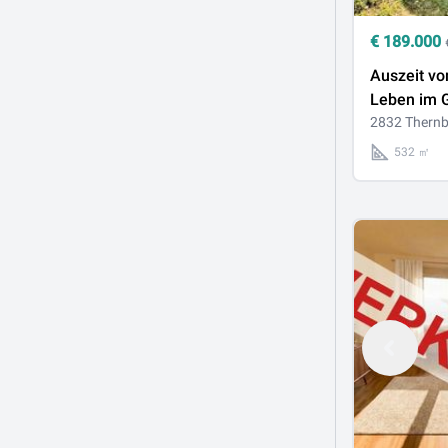
€
189.000
Auszeit vo
Leben im 
Liegensch
2832 Thernb
in Thernbe
532 ㎡