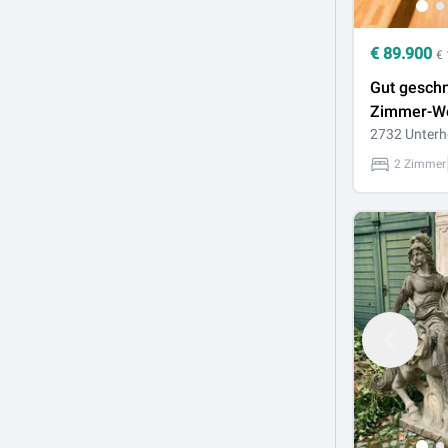
€
89.900
€
Gut geschn
Zimmer-W
Nahe dem
2732 Unterh
und Erholu
2 Zimmer
Hohe Wan