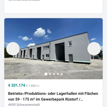
€
331.174
€ 1.902/㎡
Betriebs-/Produktions- oder Lagerhallen mit Flächen
von 59 - 175 m² im Gewerbepark Rüstorf /
Schwanenstadt zu verkaufen / vermieten (Top 01c)
4690 Schwanenstadt