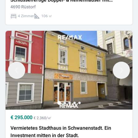
großzügige Gartenfläche in attraktiver Lage in
4690 Rüstorf
Rüstorf / Schwanenstadt
4 Zimmer
106 ㎡
€
295.000
€ 2.360/㎡
Vermietetes Stadthaus in Schwanenstadt. Ein
Investment mitten in der Stadt.