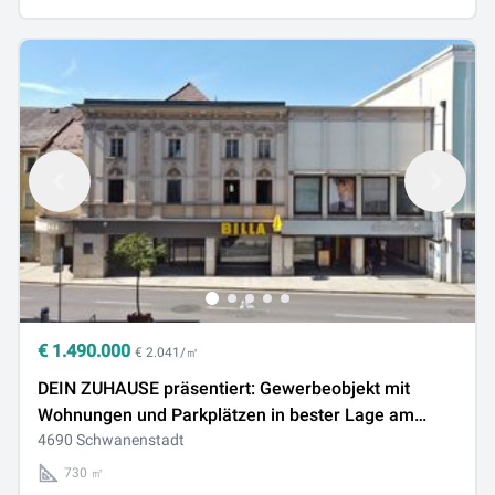
€
1.490.000
€ 2.041/㎡
DEIN ZUHAUSE präsentiert: Gewerbeobjekt mit
Wohnungen und Parkplätzen in bester Lage am
Hauptplatz in Schwanenstadt
4690 Schwanenstadt
730 ㎡