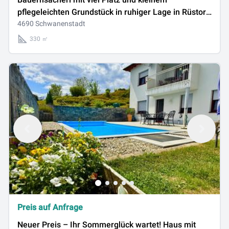
pflegeleichten Grundstück in ruhiger Lage in Rüstorf
bei Schwanenstadt
4690 Schwanenstadt
330 ㎡
Preis auf Anfrage
Neuer Preis – Ihr Sommerglück wartet! Haus mit