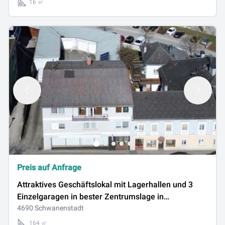
16 ㎡
Preis auf Anfrage
Attraktives Geschäftslokal mit Lagerhallen und 3
Einzelgaragen in bester Zentrumslage in
Schwanenstadt
4690 Schwanenstadt
164 ㎡