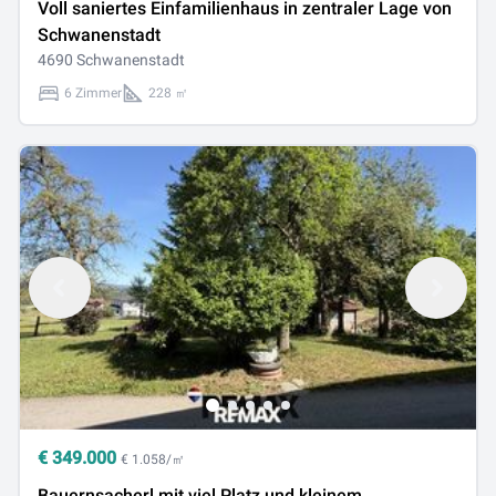
Voll saniertes Einfamilienhaus in zentraler Lage von
Schwanenstadt
4690 Schwanenstadt
6 Zimmer
228 ㎡
€
349.000
€ 1.058/㎡
Bauernsacherl mit viel Platz und kleinem