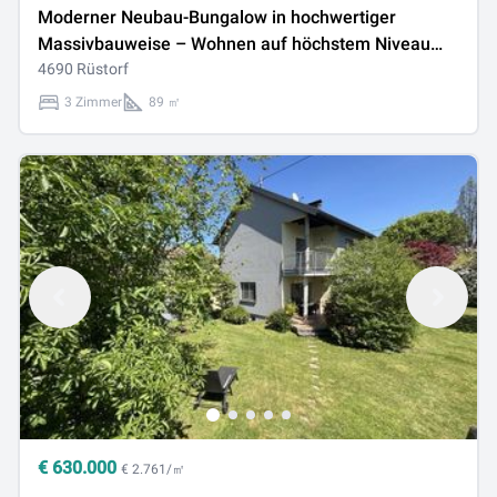
Moderner Neubau-Bungalow in hochwertiger
Massivbauweise – Wohnen auf höchstem Niveau
nahe dem Traunfall
4690 Rüstorf
3 Zimmer
89 ㎡
€
630.000
€ 2.761/㎡