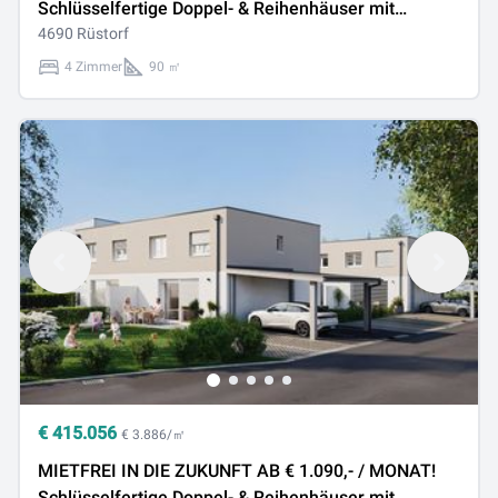
Schlüsselfertige Doppel- & Reihenhäuser mit
großzügige Gartenfläche in attraktiver Lage in
4690 Rüstorf
Rüstorf / Schwanenstadt
4 Zimmer
90 ㎡
€
415.056
€ 3.886/㎡
MIETFREI IN DIE ZUKUNFT AB € 1.090,- / MONAT!
Schlüsselfertige Doppel- & Reihenhäuser mit