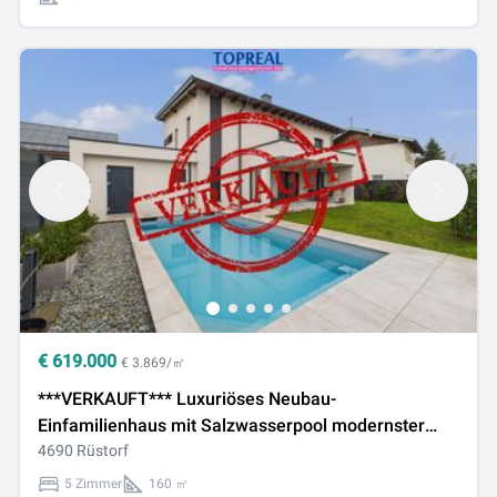
€
619.000
€ 3.869/㎡
***VERKAUFT*** Luxuriöses Neubau-
Einfamilienhaus mit Salzwasserpool modernster
Haustechnik – Wohnen auf höchstem Niveau
4690 Rüstorf
5 Zimmer
160 ㎡