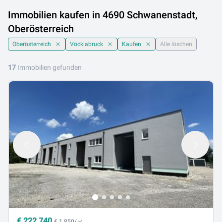
Immobilien kaufen in 4690 Schwanenstadt,
Oberösterreich
Oberösterreich
Vöcklabruck
Kaufen
Alle löschen
17
Immobilien gefunden
€
222.740
€ 1.850/㎡