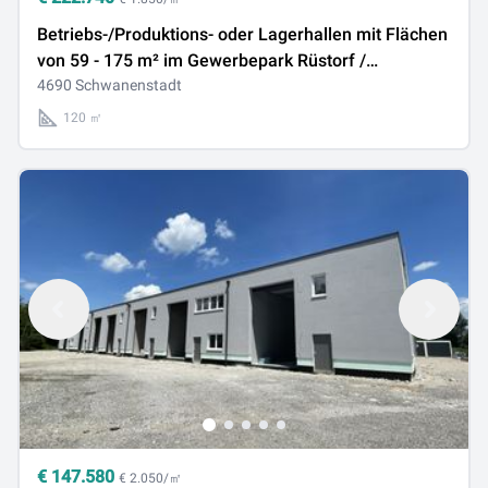
Betriebs-/Produktions- oder Lagerhallen mit Flächen
von 59 - 175 m² im Gewerbepark Rüstorf /
Schwanenstadt zu verkaufen / vermieten (Top 02c)
4690 Schwanenstadt
120 ㎡
€
147.580
€ 2.050/㎡