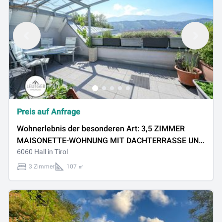
Preis auf Anfrage
Wohnerlebnis der besonderen Art: 3,5 ZIMMER
MAISONETTE-WOHNUNG MIT DACHTERRASSE UND
BALKON
6060 Hall in Tirol
3 Zimmer
107 ㎡