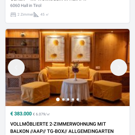
6060 Hall in Tirol
2 Zimmer
45 ㎡
€
383.000
€ 6.079/㎡
VOLLMÖBLIERTE 2-ZIMMERWOHNUNG MIT
BALKON //AAP// TG-BOX// ALLGEMEINGARTEN