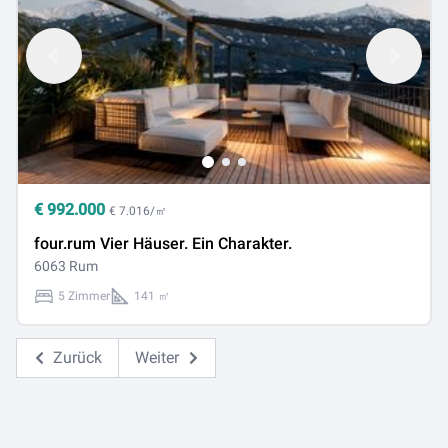
€
992.000
€ 7.016/㎡
four.rum Vier Häuser. Ein Charakter.
6063 Rum
5 Zimmer
141 ㎡
Zurück
Weiter