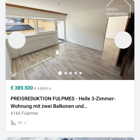
€
389.500
€ 4.869/㎡
PREISREDUKTION FULPMES - Helle 3-Zimmer-
Wohnung mit zwei Balkonen und
Garagenabstellplatz im Zentrum
6166 Fulpmes
80 ㎡