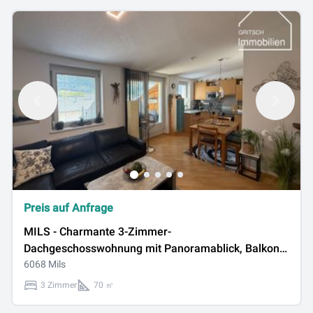
Preis auf Anfrage
MILS - Charmante 3-Zimmer-
Dachgeschosswohnung mit Panoramablick, Balkon &
Tiefgaragenplatz
6068 Mils
3 Zimmer
70 ㎡