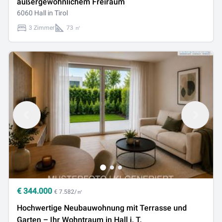
außergewöhnlichem Freiraum
6060 Hall in Tirol
3 Zimmer
73 ㎡
€
344.000
€ 7.582/㎡
Hochwertige Neubauwohnung mit Terrasse und
Garten – Ihr Wohntraum in Hall i. T.