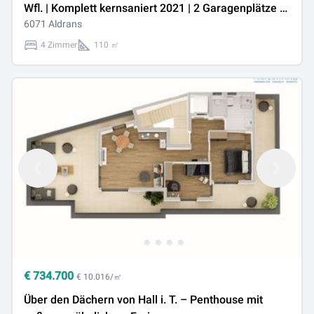
Wfl. | Komplett kernsaniert 2021 | 2 Garagenplätze &
2 Balkone | Gemeinschaftsgarten
6071 Aldrans
4 Zimmer
110 ㎡
€
734.700
€ 10.016/㎡
Über den Dächern von Hall i. T. – Penthouse mit