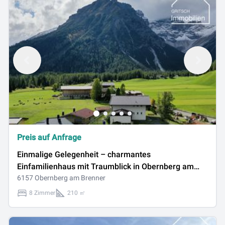
Preis auf Anfrage
Einmalige Gelegenheit – charmantes
Einfamilienhaus mit Traumblick in Obernberg am
Brenner - Freizeitwohnsitz
6157 Obernberg am Brenner
8 Zimmer
210 ㎡