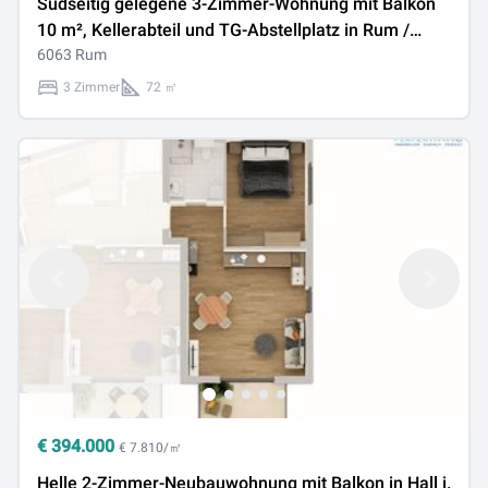
Südseitig gelegene 3-Zimmer-Wohnung mit Balkon
10 m², Kellerabteil und TG-Abstellplatz in Rum /
Grenze Innsbruck
6063 Rum
3 Zimmer
72 ㎡
€
394.000
€ 7.810/㎡
Helle 2-Zimmer-Neubauwohnung mit Balkon in Hall i.