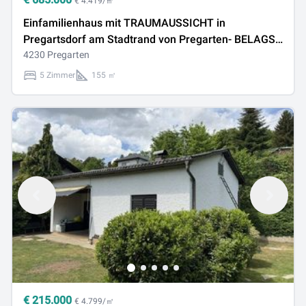
€ 4.419/㎡
Einfamilienhaus mit TRAUMAUSSICHT in
Pregartsdorf am Stadtrand von Pregarten- BELAGS
ODER SCHLÜSSELFERTIG
4230 Pregarten
5 Zimmer
155 ㎡
€
215.000
€ 4.799/㎡