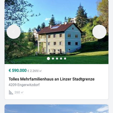
€
590.000
€ 2.269/㎡
Tolles Mehrfamilienhaus an Linzer Stadtgrenze
4209 Engerwitzdorf
260 ㎡