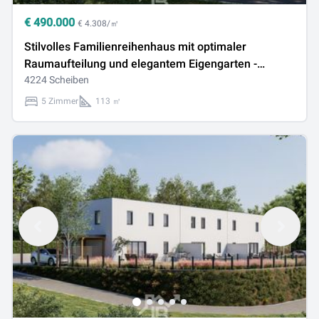
€
490.000
€ 4.308/㎡
Stilvolles Familienreihenhaus mit optimaler
Raumaufteilung und elegantem Eigengarten -
ERSTBEZUG
4224 Scheiben
5 Zimmer
113 ㎡