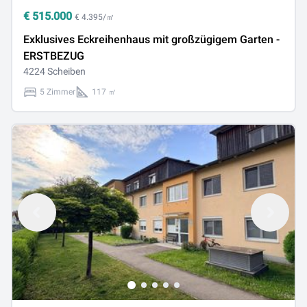
€
515.000
€ 4.395/㎡
Exklusives Eckreihenhaus mit großzügigem Garten -
ERSTBEZUG
4224 Scheiben
5 Zimmer
117 ㎡