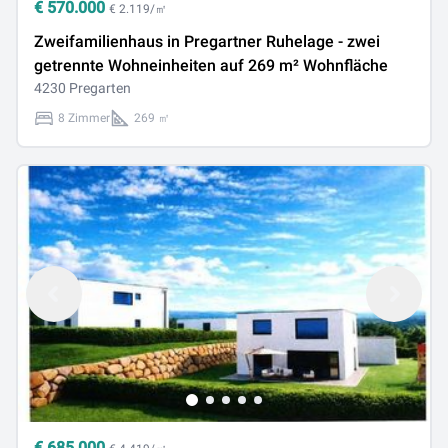
€
570.000
€ 2.119/㎡
Zweifamilienhaus in Pregartner Ruhelage - zwei
getrennte Wohneinheiten auf 269 m² Wohnfläche
4230 Pregarten
8 Zimmer
269 ㎡
€
685.000