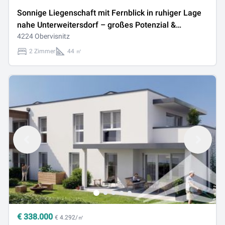
Sonnige Liegenschaft mit Fernblick in ruhiger Lage
nahe Unterweitersdorf – großes Potenzial &
vermietet
4224 Obervisnitz
2 Zimmer
44 ㎡
€
338.000
€ 4.292/㎡