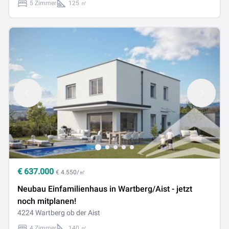
5 Zimmer
125 ㎡
€
637.000
€ 4.550/㎡
Neubau Einfamilienhaus in Wartberg/Aist - jetzt
noch mitplanen!
4224 Wartberg ob der Aist
4 Zimmer
140 ㎡