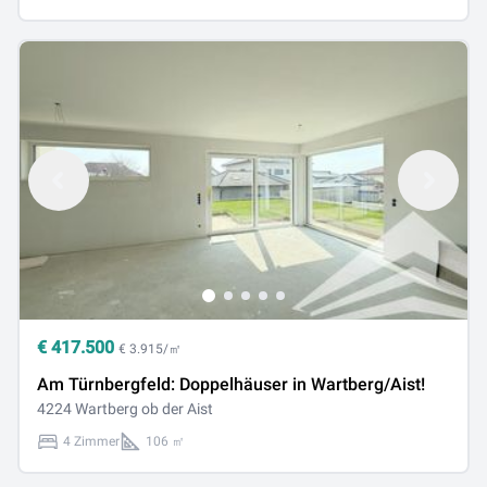
€
417.500
€ 3.915/㎡
Am Türnbergfeld: Doppelhäuser in Wartberg/Aist!
4224 Wartberg ob der Aist
4 Zimmer
106 ㎡