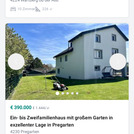
4224 Wartberg ob der Aist
10 Zimmer
226 ㎡
€
390.000
€ 1.444/㎡
Ein- bis Zweifamilienhaus mit großem Garten in
exzellenter Lage in Pregarten
4230 Pregarten