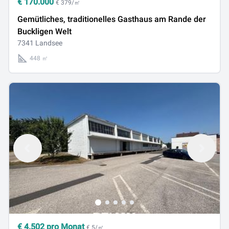
€
170.000
€ 379/㎡
Gemütliches, traditionelles Gasthaus am Rande der
Buckligen Welt
7341 Landsee
448 ㎡
€
4.502
pro Monat
€ 5/㎡