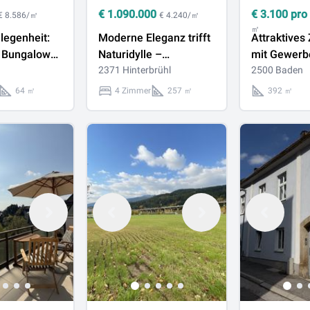
€
1.090.000
€
3.100
pro
€ 8.586/㎡
€ 4.240/㎡
㎡
legenheit:
Moderne Eleganz trifft
Attraktives
r Bungalow
Naturidylle –
mit Gewerb
energieeffizientes
2371 Hinterbrühl
Wohnmöglic
2500 Baden
öhnlichem
Einfamilienhaus mit
bester Lage
64 ㎡
4 Zimmer
257 ㎡
392 ㎡
ich
großzügiger Terrasse
in der Hinterbrühl