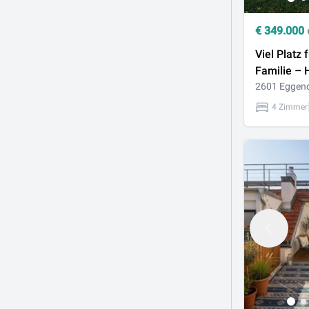
€
349.000
Viel Platz 
Familie – 
Garten, Ke
2601 Eggen
Ausbaures
4 Zimmer