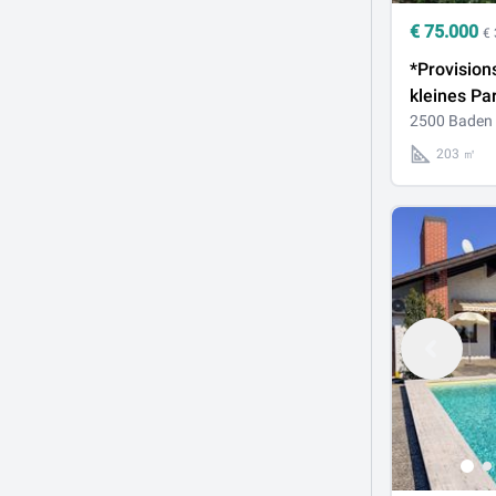
€
75.000
€
*Provisions
kleines Pa
Baden – Ih
2500 Baden
persönlich
203 ㎡
Rückzugso