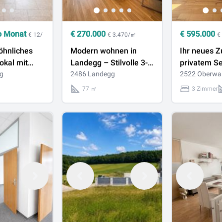
o Monat
€
270.000
€
595.000
€ 12/
€ 3.470/㎡
€
hnliches
Modern wohnen in
Ihr neues Z
okal mit
Landegg – Stilvolle 3-
privatem S
n Keller
g
Zimmer-Wohnung mit
2486 Landegg
Oberwalter
2522 Oberwal
Loggia
77 ㎡
3 Zimmer