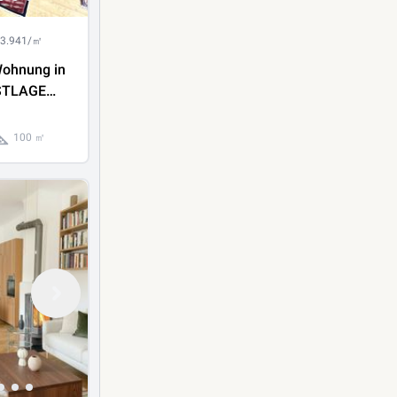
 3.941/㎡
ohnung in
STLAGE
e
100 ㎡