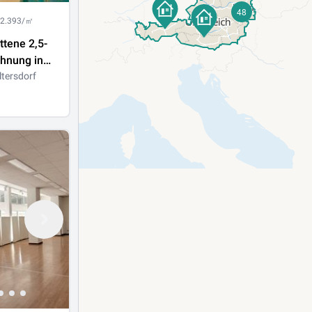
48
 2.393/㎡
ttene 2,5-
hnung in
sdorf
tersdorf