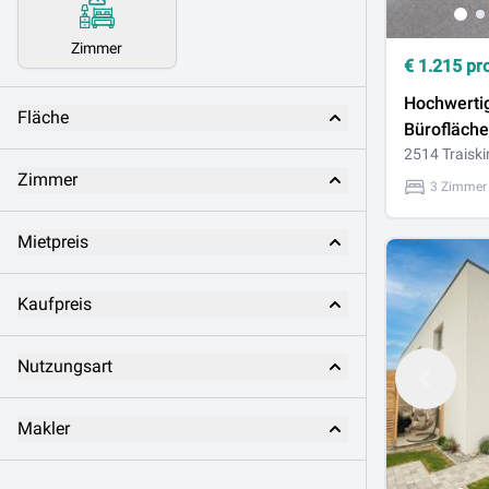
Zimmer
€
1.215
pr
Hochwertig
Fläche
Bürofläche
in Traiskir
2514 Traiski
Zimmer
3 Zimmer
Mietpreis
Kaufpreis
Nutzungsart
Makler