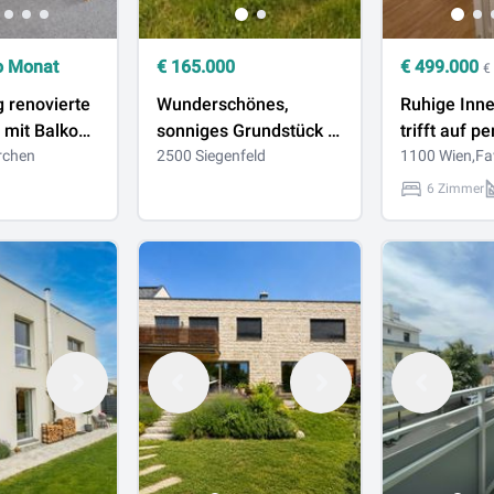
o Monat
€
165.000
€
499.000
€
 renovierte
Wunderschönes,
Ruhige Inn
 mit Balkon
sonniges Grundstück in
trifft auf p
chen!
rchen
Siegenfeld
2500 Siegenfeld
Infrastruktu
1100 Wien,Fa
6 Zimmer