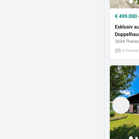
€
499.000
Exklusiv a
Doppelhaus
hohem Wo
2604 Theres
4 Zimmer