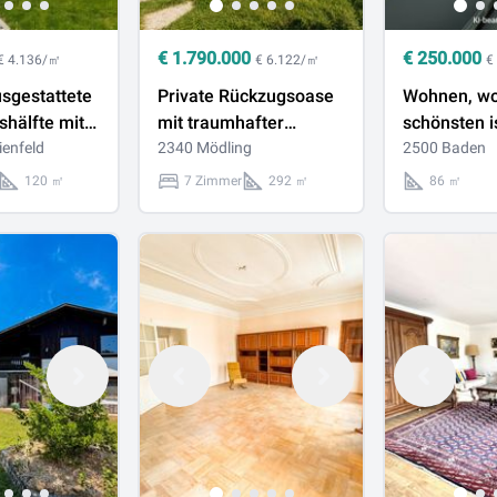
€
1.790.000
€
250.000
€ 4.136/㎡
€ 6.122/㎡
€
usgestattete
Private Rückzugsoase
Wohnen, w
hälfte mit
mit traumhafter
schönsten i
hnkomfort
ienfeld
Naturkulisse in
2340 Mödling
Zimmer in 
2500 Baden
Mödling
nahe Kurpa
120 ㎡
7 Zimmer
292 ㎡
86 ㎡
Römerther