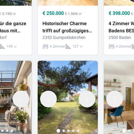
€
250.000
€
398.000
€ 3.190/㎡
€ 1.969/㎡
€
für die ganze
Historischer Charme
4 Zimmer W
Haus mit
trifft auf großzügiges
Badens BE
ller und
dorf
Wohnen in
2352 Gumpoldskirchen
inkl. Garag
2500 Baden
erve
Gumpoldskirchen
109 ㎡
4 Zimmer
127 ㎡
4 Zimmer