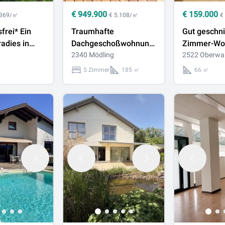
€
949.900
€
159.000
 369/㎡
€ 5.108/㎡
€
frei* Ein
Traumhafte
Gut geschni
radies in
Dachgeschoßwohnung
Zimmer-Wo
r
mit Galerie, Terrassen
2340 Mödling
Oberwalter
2522 Oberwal
er
und Blick zum
5 Zimmer
185 ㎡
66 ㎡
rt im Grünen
Anninger - Lift optional
möglich