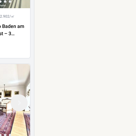
 2.902/㎡
o Baden am
st – 3
Ruhelage
rk &
me