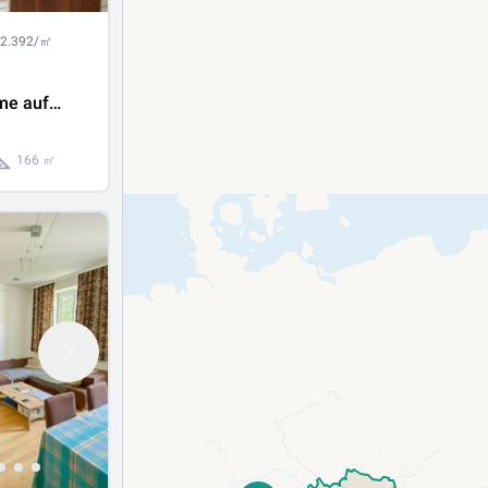
 2.392/㎡
me auf
r
166 ㎡