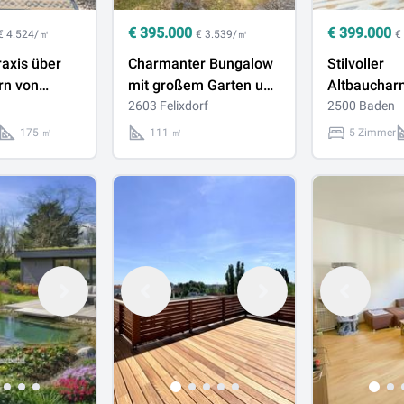
€
395.000
€
399.000
€ 4.524/㎡
€ 3.539/㎡
€
raxis über
Charmanter Bungalow
Stilvoller
rn von
mit großem Garten und
Altbauchar
viel Potenzial in
2603 Felixdorf
großzügige
2500 Baden
Felixdorf
Wohnfläche
175 ㎡
111 ㎡
5 Zimmer