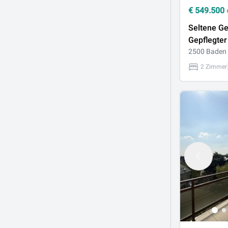
€
549.500
Seltene Ge
Gepflegte
mit
2500 Baden
außergew
2 Zimmer
Außenbere