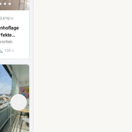
 3.616/㎡
enhoflage
erfekte
r
voriten
138 ㎡