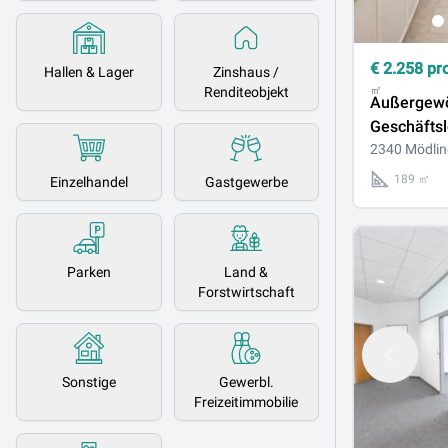
€
2.258
pr
Hallen & Lager
Zinshaus /
㎡
Renditeobjekt
Außergewö
Geschäftsl
charmante
2340 Mödlin
189 ㎡
Einzelhandel
Gastgewerbe
Parken
Land &
Forstwirtschaft
Sonstige
Gewerbl.
Freizeitimmobilie