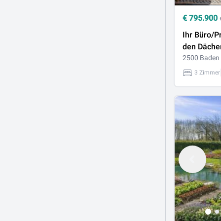
€
795.900
Ihr Büro/P
den Däche
Baden
2500 Baden
3 Zimmer