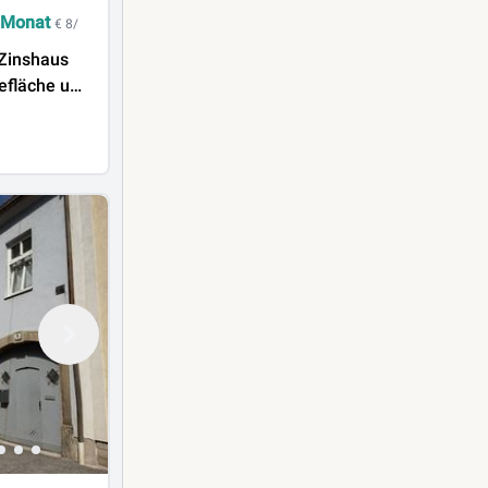
 Monat
€ 8/
 Zinshaus
efläche und
hkeit in
!