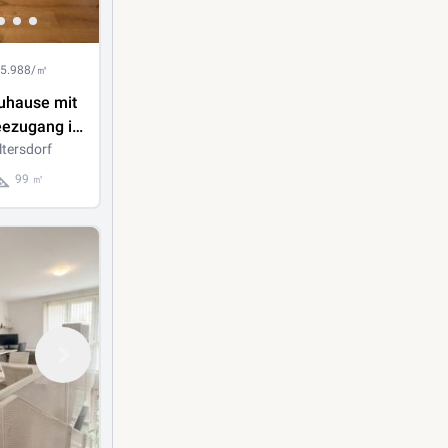
 5.988/㎡
uhause mit
eezugang in
sdorf
tersdorf
99 ㎡