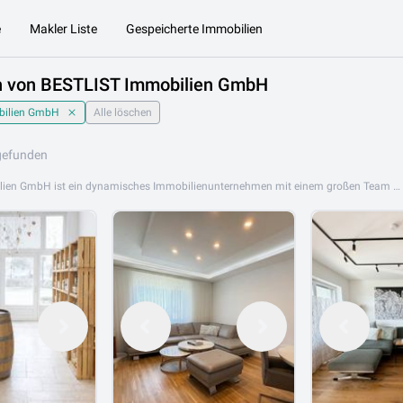
e
Makler Liste
Gespeicherte Immobilien
n von BESTLIST Immobilien GmbH
bilien GmbH
Alle löschen
gefunden
BESTLIST Immobilien GmbH ist ein dynamisches Immobilienunternehmen mit einem großen Team und starker Präsenz im Südraum Wien. Mit Fachkompetenz, Leidenschaft und modernem Ansatz begleitet BESTLIST Kunden bei Kauf, Verkauf und Vermietung von Immobilien im Wiener Umland. Das Portfolio von BESTLIST Immobilien GmbH umfasst Eigentumswohnungen, Einfamilienhäuser, Grundstücke, Reihenwohnungen sowie Anlage- und Gewerbeimmobilien. Das große, erfahrene Team bietet umfassende Marktkenntnis und persönliche Betreuung. BESTLIST Immobilien GmbH ist an folgenden Standorten aktiv: 2340 Mödling, 2500 Baden, 2352 Gumpoldskirchen. Durchsuchen Sie jetzt das aktuelle Immobilienangebot von BESTLIST Immobilien GmbH auf Lib.at und finden Sie Ihre Traumimmobilie südlich von Wien.