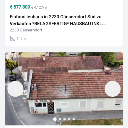
€
577.800
€ 4.127/㎡
Einfamilienhaus in 2230 Gänserndorf Süd zu
Verkaufen *BELAGSFERTIG* HAUSBAU INKL.
GRUNDSTÜCK * NEUBAUPROJEKT*
2230 Gänserndorf
140 ㎡