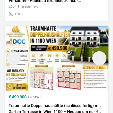
Verkaufen- Hausbau Grundstück inkl. -
BELAGSFERTIG
2604 Theresienfeld
120 ㎡
€
499.900
€ 4.545/㎡
Traumhafte Doppelhaushälfte (schlüsselfertig) mit
Garten Terrasse in Wien 1100 – Neubau um nur €