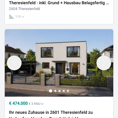
Theresienfeld - inkl. Grund + Hausbau Belagsfertig *
BAUPROJEKT
2604 Theresienfeld
110 ㎡
€
474.000
€ 3.950/㎡
Ihr neues Zuhause in 2601 Theresienfeld zu