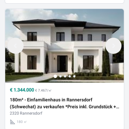
€
1.344.000
€ 7.467/㎡
180m² - Einfamilienhaus in Rannersdorf
(Schwechat) zu verkaufen *Preis inkl. Grundstück +
Hausbau belagsfertig
2320 Rannersdorf
180 ㎡