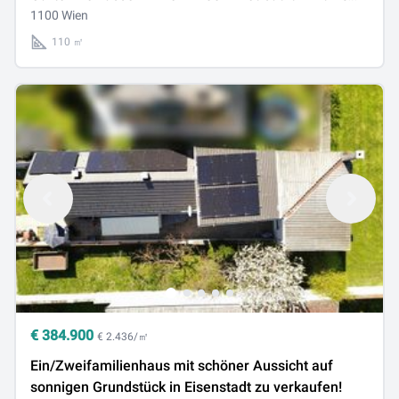
499.900
1100 Wien
110 ㎡
€
384.900
€ 2.436/㎡
Ein/Zweifamilienhaus mit schöner Aussicht auf
sonnigen Grundstück in Eisenstadt zu verkaufen!