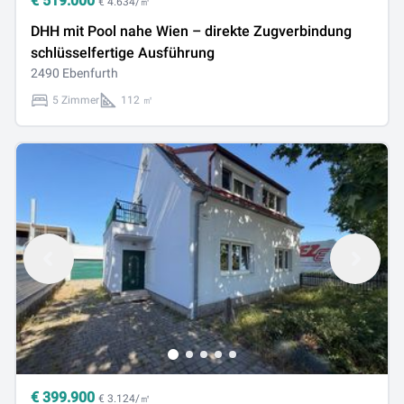
€
519.000
€ 4.634/㎡
DHH mit Pool nahe Wien – direkte Zugverbindung
schlüsselfertige Ausführung
2490 Ebenfurth
5 Zimmer
112 ㎡
€
399.900
€ 3.124/㎡