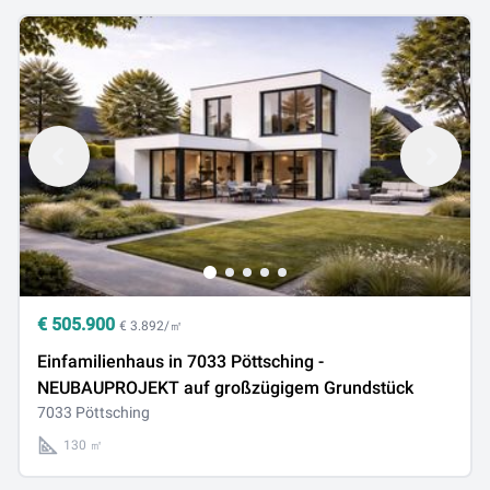
€
505.900
€ 3.892/㎡
Einfamilienhaus in 7033 Pöttsching -
NEUBAUPROJEKT auf großzügigem Grundstück
7033 Pöttsching
130 ㎡