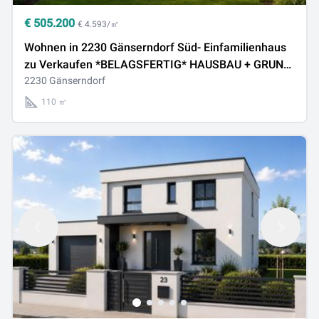
€
505.200
€ 4.593/㎡
Wohnen in 2230 Gänserndorf Süd- Einfamilienhaus
zu Verkaufen *BELAGSFERTIG* HAUSBAU + GRUND
IM PREIS *NEUBAUPROJEKT*
2230 Gänserndorf
110 ㎡