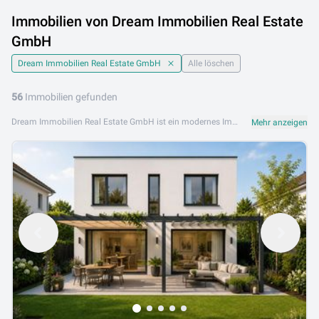
Immobilien von Dream Immobilien Real Estate
GmbH
Dream Immobilien Real Estate GmbH
Alle löschen
56
Immobilien gefunden
Dream Immobilien Real Estate GmbH ist ein modernes Immobilienbüro, das seinen Kunden hilft, ihre Traumimmobilie zu finden oder ihr Eigentum erfolgreich zu vermarkten. Mit einem professionellen Team und einem frischen, kundenorientierten Ansatz bietet Dream Immobilien Real Estate GmbH umfassende Dienstleistungen beim Kauf, Verkauf und der Vermietung von Wohn- und Gewerbeimmobilien. Kompetenz, Leidenschaft und persönlicher Einsatz zeichnen das Unternehmen aus. Das Angebot von Dream Immobilien Real Estate GmbH umfasst Eigentumswohnungen, Mietwohnungen, Einfamilienhäuser sowie Grundstücke und Gewerbeobjekte. Jeder Kunde wird individuell und professionell betreut. Dream Immobilien Real Estate GmbH ist an folgenden Standorten aktiv: 2490 Ebenfurth. Entdecken Sie jetzt das aktuelle Immobilienangebot von Dream Immobilien Real Estate GmbH auf Lib.at und machen Sie Ihren Immobilientraum wahr. Kontaktieren Sie das Team für eine unverbindliche Beratung.
Mehr anzeigen