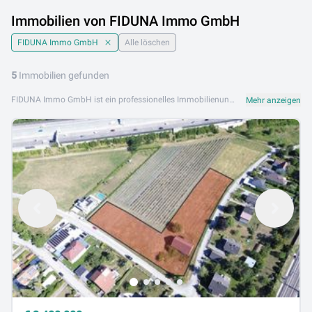
Immobilien von FIDUNA Immo GmbH
FIDUNA Immo GmbH
Alle löschen
5
Immobilien gefunden
FIDUNA Immo GmbH ist ein professionelles Immobilienunternehmen mit Expertise im niederösterreichischen Immobilienmarkt. Mit fundierten Marktkenntnissen und persönlichem Service unterstützt FIDUNA Immo GmbH ihre Kunden beim Kauf, Verkauf und der Vermietung von Immobilien in Neunkirchen und der Region. Das Leistungsangebot von FIDUNA Immo GmbH umfasst Wohnungen, Einfamilienhäuser, Grundstücke und Anlageimmobilien. Qualität und Kundenzufriedenheit stehen bei jedem Projekt an erster Stelle. FIDUNA Immo GmbH ist an folgendem Standort aktiv: 2620 Neunkirchen. Entdecken Sie jetzt die aktuellen Angebote von FIDUNA Immo GmbH auf Lib.at. Finden Sie Ihre Wunschimmobilie in Neunkirchen und Niederösterreich – professionell beraten und direkt vom Makler.
Mehr anzeigen