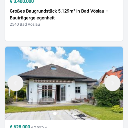
€
3.400.000
Großes Baugrundstück 5.129m² in Bad Vöslau –
Bauträgergelegenheit
2540 Bad Vöslau
€
628.000
€ 2.537/㎡