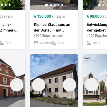
€
138.000
€
98.000
€ 3.978/㎡
€ 1.533/㎡
€ 
n Linz-
Kleines Stadthaus an
Entwicklung
-Zimmer-
der Donau – mit
Kerngebiet
it Potenzial
Charme und Potenzial
4090 Engelhartszell
Gewerbe u
4090 Engelhar
er
Tourismus i
70 ㎡
8 Zimmer
90 ㎡
100 ㎡
Reihe zur 