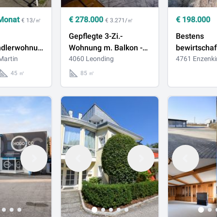
Monat
€
278.000
€
198.000
€ 13/㎡
€ 3.271/㎡
Gepflegte 3-Zi.-
Bestens
ndlerwohnung
Wohnung m. Balkon -
bewirtschaf
in bei Traun
Martin
ruhige Grünlage in
4060 Leonding
(ca. 2,56 ha
4761 Enzenki
Leonding - optionaler
Zufahrt &
45 ㎡
85 ㎡
Schrebergarten
Holzlagerpl