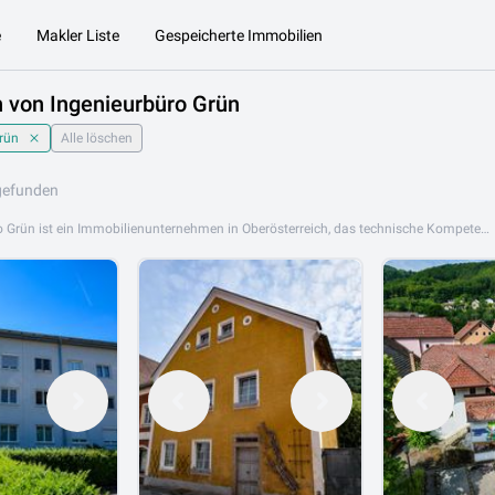
e
Makler Liste
Gespeicherte Immobilien
 von Ingenieurbüro Grün
rün
Alle löschen
gefunden
Das Ingenieurbüro Grün ist ein Immobilienunternehmen in Oberösterreich, das technische Kompetenz mit professioneller Immobilienvermittlung verbindet. Mit fundiertem Fachwissen und regionalem Know-how berät Ingenieurbüro Grün Kunden bei Kauf, Verkauf und Vermietung von Wohn- und Gewerbeobjekten. Das Angebot umfasst Wohnungen, Häuser, Gewerbeobjekte sowie Grundstücke in Oberösterreich. Ingenieurbüro Grün steht für präzise Beratung, technisches Verständnis und eine professionelle Abwicklung aller Immobilientransaktionen. Ingenierbüro Grün ist an folgendem Standort aktiv: 4053 Ansfelden. Entdecken Sie jetzt die Immobilienangebote von Ingenieurbüro Grün auf Lib.at und finden Sie Ihr passendes Objekt in Oberösterreich.