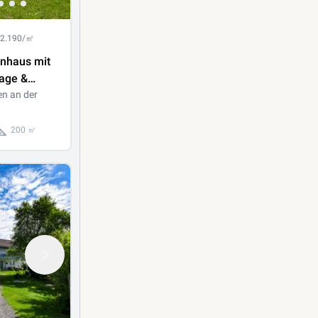
 2.190/㎡
enhaus mit
rage &
n sonniger
n an der
age
200 ㎡