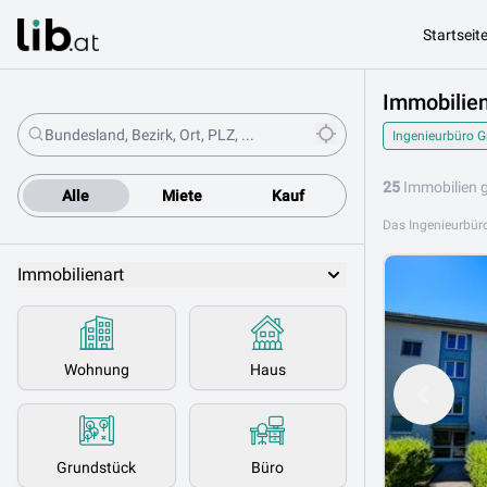
Startseit
Immobilien
Ingenieurbüro G
25
Immobilien 
Alle
Miete
Kauf
Immobilienart
Wohnung
Haus
Grundstück
Büro