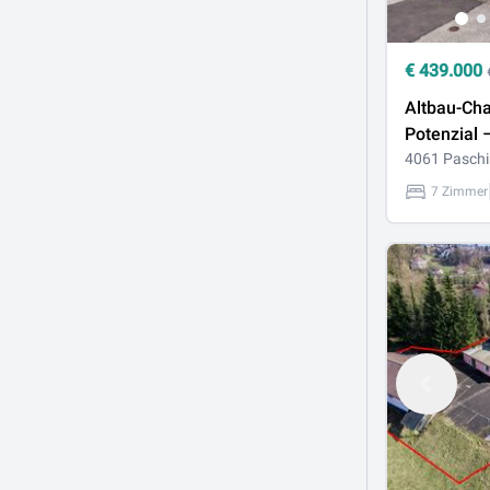
€
439.000
Altbau-Cha
Potenzial 
großzügig
4061 Pasch
2 Einheite
7 Zimmer