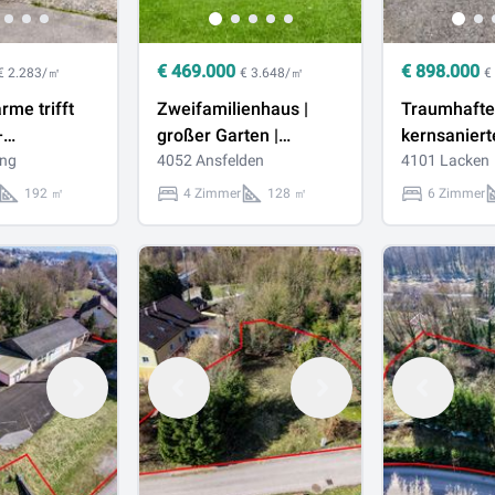
€
469.000
€
898.000
€ 2.283/㎡
€ 3.648/㎡
€
rme trifft
Zweifamilienhaus |
Traumhafte
–
großer Garten |
kernsaniert
es Haus mit
ing
Doppelgarage |
4052 Ansfelden
mit 1ha Gru
4101 Lacken
n
getrennte Einheiten
neues Zuha
192 ㎡
4 Zimmer
128 ㎡
6 Zimmer