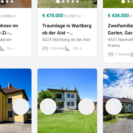
€
478.000
€
438.000
€ 4.306/㎡
€ 2.527/㎡
€
ohnen im
Traumlage in Wartberg
Zweifamili
-Zi.-
ob der Aist –
Garten, Ga
it XXL-
Marien
Wohnhaus mit
4224 Wartberg ob der Aist
Fernblick i
4531 Neuhofe
Krems
Lift
unverbaubarem
Aussichtsl
74 ㎡
6 Zimmer
189 ㎡
Fernblick und großem
7 Zimmer
Grundstück