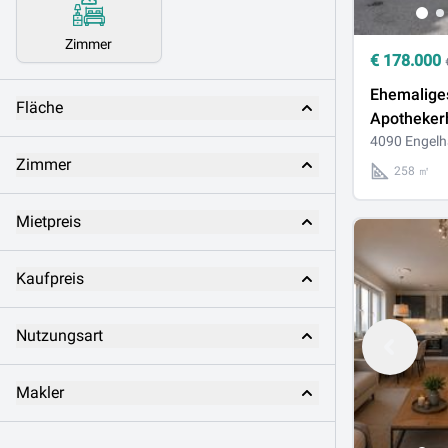
Zimmer
€
178.000
Ehemalige
Fläche
Apotheker
Donau – vie
4090 Engelha
Zimmer
Ihre Wohn
258 ㎡
Mietpreis
Kaufpreis
Nutzungsart
Makler