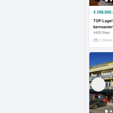
€
298.000
TOP-Lage!
kernsanier
Zimmer-W
4400 Steyr
Smart Hom
3 Zimmer
Balkon