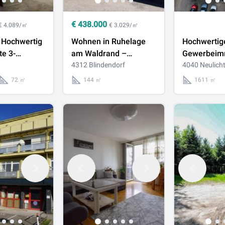
€
438.000
€ 4.089/㎡
€ 3.029/㎡
 Hochwertig
Wohnen in Ruhelage
Hochwertig
te 3-
am Waldrand –
Gewerbeimm
ohnung mit
modernisiertes Haus
4312 Blindendorf
nahe Linz –
4040 Neulich
e, Garage &
mit Pool & Grünblick
Produktion,
72 ㎡
144 ㎡
1611 ㎡
Büro