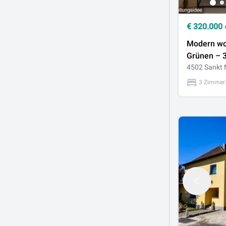
€
320.000
Modern w
Grünen – 3
Wohnung m
4502 Sankt 
Terrasse & 
3 Zimmer