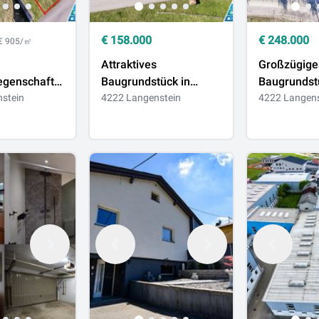
€
158.000
€
248.000
€ 905/㎡
Attraktives
Großzügige
egenschaft
Baugrundstück in
Baugrundst
stein
Langenstein – flexible
4222 Langenstein
Langenstein
4222 Langens
hen auf
Grundstücksgröße &
flexibel ges
fairer Preis