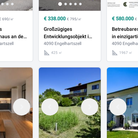
€
338.000
€
580.000
€ 690/㎡
€ 795/㎡
€
s
Großzügiges
Betreubare
haus an der
Entwicklungsobjekt im
in einzigart
l Platz für
rtszell
Kerngebiet von
4090 Engelhartszell
Donaulage 
4090 Engelhar
ideen
Engelhartszell –
Projektübe
425 ㎡
1967 ㎡
vielseitig nutzbar an
oder Beteil
der Donau
Engelhartsz