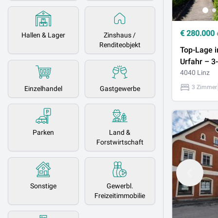
€
280.000
Hallen & Lager
Zinshaus /
Renditeobjekt
Top-Lage i
Urfahr – 3
Wohnung m
4040 Linz
& XXL-Kell
3 Zimmer
Einzelhandel
Gastgewerbe
Parken
Land &
Forstwirtschaft
Sonstige
Gewerbl.
Freizeitimmobilie