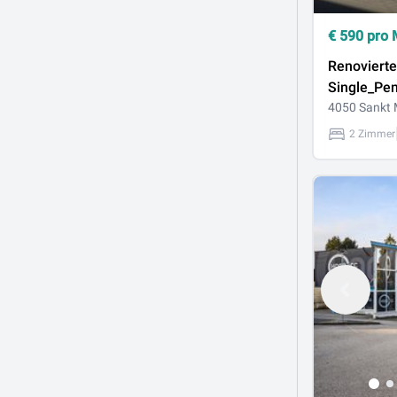
€
590
pro 
Renovierte
Single_Pe
in St. Mart
4050 Sankt 
2 Zimmer