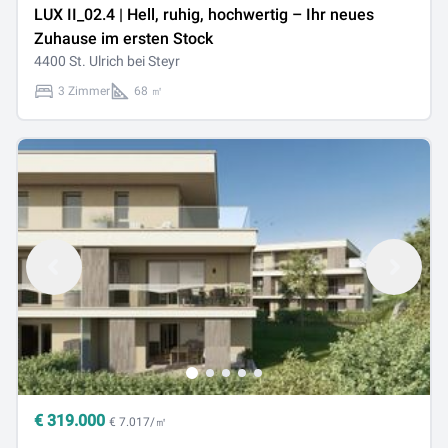
LUX II_02.4 | Hell, ruhig, hochwertig – Ihr neues
Zuhause im ersten Stock
4400 St. Ulrich bei Steyr
3 Zimmer
68 ㎡
€
319.000
€ 7.017/㎡