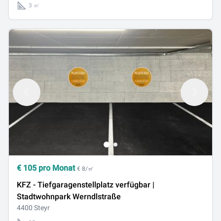
3 ㎡
€
105
pro Monat
€ 8/㎡
KFZ - Tiefgaragenstellplatz verfügbar |
Stadtwohnpark Werndlstraße
4400 Steyr