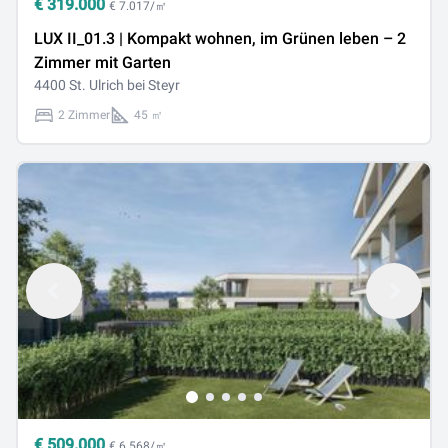
€
319.000
€ 7.017/㎡
LUX II_01.3 | Kompakt wohnen, im Grünen leben – 2
Zimmer mit Garten
4400 St. Ulrich bei Steyr
2 Zimmer
45 ㎡
€
509.000
€ 6.568/㎡