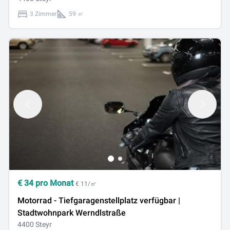
3 Zimmer
59 ㎡
€
34
pro Monat
€ 11/㎡
Motorrad - Tiefgaragenstellplatz verfügbar |
Stadtwohnpark Werndlstraße
4400 Steyr