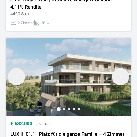
4,11% Rendite
4400 Steyr
2 Zimmer
36 ㎡
€
682.000
€ 6.200/㎡
LUX II_01.1 | Platz für die ganze Familie – 4 Zimmer