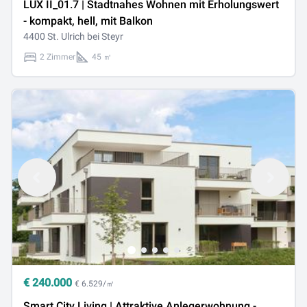
LUX II_01.7 | Stadtnahes Wohnen mit Erholungswert
- kompakt, hell, mit Balkon
4400 St. Ulrich bei Steyr
2 Zimmer
45 ㎡
€
240.000
€ 6.529/㎡
Smart City Living | Attraktive Anlegerwohnung -