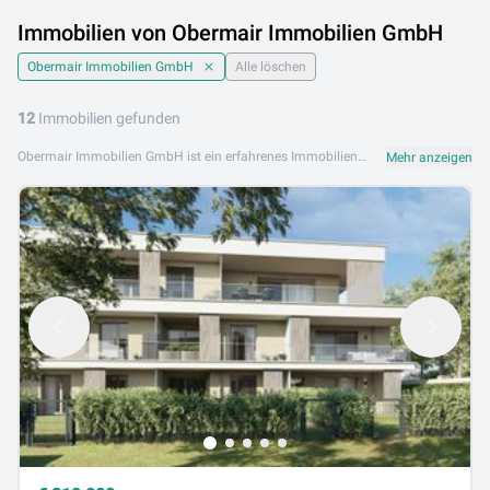
Immobilien von Obermair Immobilien GmbH
Obermair Immobilien GmbH
Alle löschen
12
Immobilien gefunden
Obermair Immobilien GmbH ist ein erfahrenes Immobilienunternehmen, das seinen Kunden kompetente Unterstützung beim Kauf, Verkauf und der Vermietung von Immobilien bietet. Mit solider Marktkenntnis und persönlichem Engagement findet Obermair Immobilien GmbH die optimale Immobilienlösung für jeden Bedarf. Das Portfolio von Obermair Immobilien GmbH umfasst Eigentumswohnungen, Mietwohnungen, Einfamilienhäuser, Grundstücke sowie Gewerbe- und Anlageimmobilien. Das engagierte Team steht für Verlässlichkeit und Transparenz. Obermair Immobilien GmbH ist an folgenden Standorten aktiv: 4400 Steyr. Durchsuchen Sie jetzt das aktuelle Immobilienangebot von Obermair Immobilien GmbH auf Lib.at und finden Sie Ihr neues Zuhause.
Mehr anzeigen