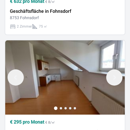
€
632
pro Monat
€ 8/㎡
Geschäftsfläche in Fohnsdorf
8753 Fohnsdorf
2 Zimmer
75 ㎡
€
295
pro Monat
€ 8/㎡