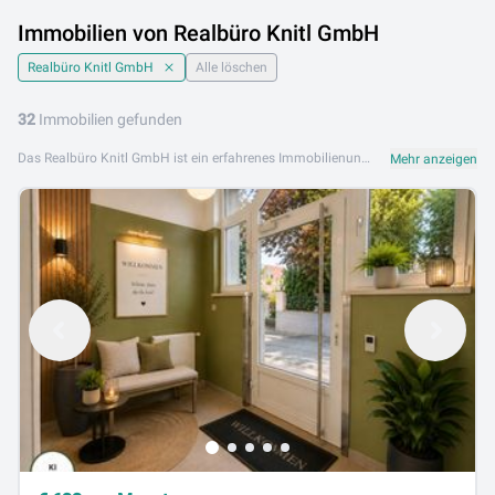
Immobilien von Realbüro Knitl GmbH
Realbüro Knitl GmbH
Alle löschen
32
Immobilien gefunden
Das Realbüro Knitl GmbH ist ein erfahrenes Immobilienunternehmen in der Obersteiermark. Mit einem kompetenten Team und regionalem Markt-Know-how begleitet Realbüro Knitl GmbH Kunden bei Kauf, Verkauf und Vermietung von Wohnimmobilien und Grundstücken in der Region. Das Angebot umfasst Eigentumswohnungen, Mietwohnungen, Einfamilienhäuser und Grundstücke. Realbüro Knitl GmbH steht für persönliche Beratung, regionale Kompetenz und eine verlässliche Abwicklung aller Immobilientransaktionen. Realbüro Knitl GmbH ist an folgendem Standort aktiv: 8753 Fohnsdorf. Entdecken Sie jetzt die Immobilienangebote von Realbüro Knitl GmbH auf Lib.at und finden Sie Ihr passendes Objekt in der Obersteiermark.
Mehr anzeigen