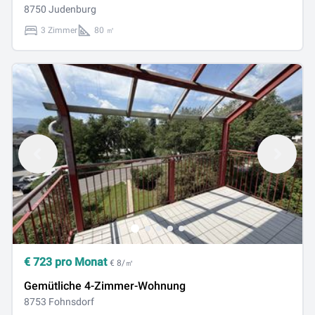
8750 Judenburg
3 Zimmer
80 ㎡
€
723
pro Monat
€ 8/㎡
Gemütliche 4-Zimmer-Wohnung
8753 Fohnsdorf