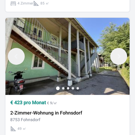
4 Zimmer
85 ㎡
€
423
pro Monat
€ 9/㎡
2-Zimmer-Wohnung in Fohnsdorf
8753 Fohnsdorf
49 ㎡