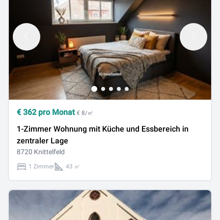
€
362
pro Monat
€ 8/㎡
1-Zimmer Wohnung mit Küche und Essbereich in
zentraler Lage
8720 Knittelfeld
1 Zimmer
43 ㎡