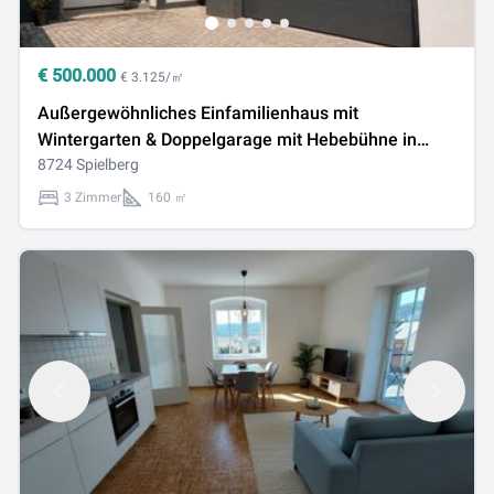
€
500.000
€ 3.125/㎡
Außergewöhnliches Einfamilienhaus mit
Wintergarten & Doppelgarage mit Hebebühne in
Toplage von Spielberg
8724 Spielberg
3 Zimmer
160 ㎡