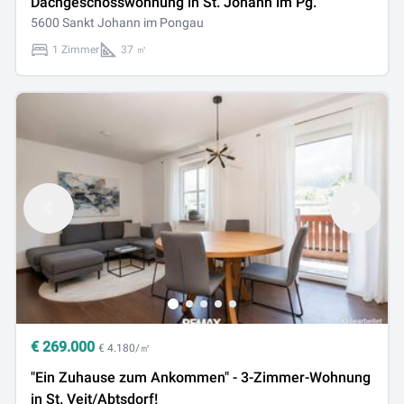
Dachgeschosswohnung in St. Johann im Pg.
5600 Sankt Johann im Pongau
1 Zimmer
37 ㎡
€
269.000
€ 4.180/㎡
"Ein Zuhause zum Ankommen" - 3-Zimmer-Wohnung
in St. Veit/Abtsdorf!