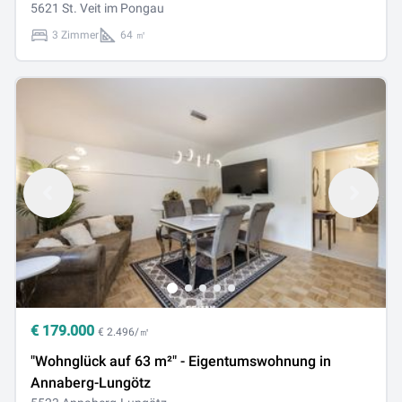
5621 St. Veit im Pongau
3 Zimmer
64 ㎡
€
179.000
€ 2.496/㎡
"Wohnglück auf 63 m²" - Eigentumswohnung in
Annaberg-Lungötz