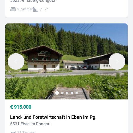
5523 Annaberg-Lungötz
3 Zimmer
71 ㎡
€
915.000
Land- und Forstwirtschaft in Eben im Pg.
5531 Eben im Pongau
14 Zimmer