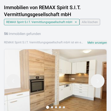
Immobilien von REMAX Spirit S.I.T.
Vermittlungsgesellschaft mbH
REMAX Spirit S.I.T. Vermittlungsgesellschaft mbH
Alle löschen
56
Immobilien gefunden
REMAX Spirit S.I.T. Vermittlungsgesellschaft mbH ist ein etabliertes Immobilienbüro im REMAX-Netzwerk mit Spezialisierung auf den Salzburger Pongau. Mit einem engagierten Team und tiefer Regionalkenntnis bietet REMAX Spirit erstklassige Immobiliendienstleistungen in einer der beliebtesten Tourismusregionen Österreichs. Das Angebot von REMAX Spirit S.I.T. umfasst Chalets, Ferienappartements, Eigentumswohnungen, Einfamilienhäuser sowie Anlage- und Gewerbeimmobilien. Die Kombination aus REMAX-Netzwerk und lokaler Marktkenntnis schafft echten Mehrwert. REMAX Spirit S.I.T. Vermittlungsgesellschaft mbH ist an folgenden Standorten aktiv: 5600 St. Johann im Pongau. Durchsuchen Sie jetzt das Immobilienangebot von REMAX Spirit S.I.T. auf Lib.at und lassen Sie sich von unserem Team professionell beraten. Ihr Traumobjekt im Pongau wartet auf Sie!
Mehr anzeigen