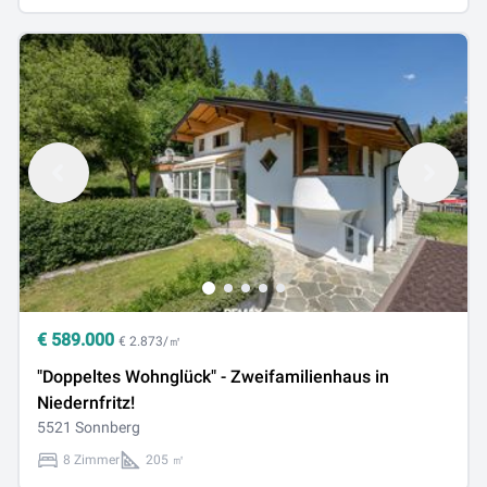
€
589.000
€ 2.873/㎡
"Doppeltes Wohnglück" - Zweifamilienhaus in
Niedernfritz!
5521 Sonnberg
8 Zimmer
205 ㎡