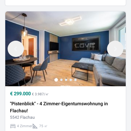
€
299.000
€ 3.987/㎡
"Pistenblick" - 4 Zimmer-Eigentumswohnung in
Flachau!
5542 Flachau
4 Zimmer
75 ㎡