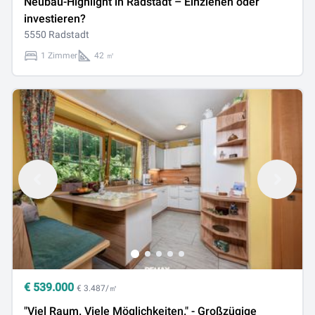
Neubau-Highlight in Radstadt – Einziehen oder
investieren?
5550 Radstadt
1 Zimmer
42 ㎡
€
539.000
€ 3.487/㎡
"Viel Raum. Viele Möglichkeiten." - Großzügige