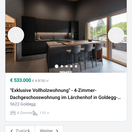
€
533.000
€ 4.818/㎡
"Exklusive Vollholzwohnung" - 4-Zimmer-
Dachgeschosswohnung im Lärchenhof in Goldegg-
Weng
5622 Goldegg
4 Zimmer
110 ㎡
Zurück
Weiter