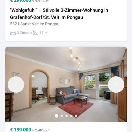
€
299.000
€ 4.411/㎡
"Wohlgefühl“ – Stilvolle 3-Zimmer-Wohnung in
Grafenhof-Dorf/St. Veit im Pongau
5621 Sankt Veit im Pongau
3 Zimmer
67 ㎡
€
199.000
€ 2.405/㎡