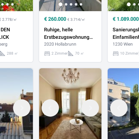
€
260.000
€
1.089.000
€ 2.778/㎡
€ 3.714/㎡
 DEN
Ruhige, helle
Sanierungs
LICK
Erstbezugswohnung
Einfamilien
berg
mit Fernblick im
2020 Hollabrunn
Garten und
1230 Wien
Zentrum
Garagenstel
288 ㎡
2 Zimmer
70 ㎡
10 Zimmer
sucht neue
Eigentümer*