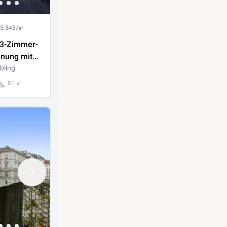
 5.543/㎡
3-Zimmer-
nung mit
. Stock
bling
81 ㎡