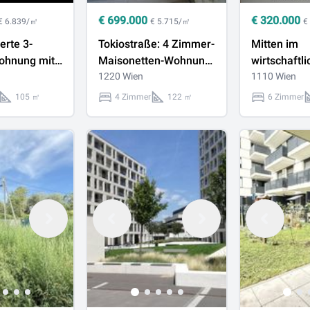
€
699.000
€
320.000
€ 6.839/㎡
€ 5.715/㎡
€
erte 3-
Tokiostraße: 4 Zimmer-
Mitten im
ohnung mit
Maisonetten-Wohnung
wirtschaftl
f 105 m2
mit einer Loggia und
1220 Wien
Herzen von
1110 Wien
läche nahe
Terrasse + optionaler
nahe U3 Enk
105 ㎡
4 Zimmer
122 ㎡
6 Zimmer
ITY!
Garagenstellplatz!
Zimmer (ink
sehr guter 