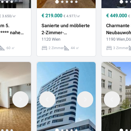
€
219.000
€
449.000
€ 3.650/㎡
€ 4.977/㎡
€
im 5.
Sanierte und möblierte
Charmante 
***** nahe
2-Zimmer-
Neubauwoh
rkt ***
Eigentumswohnung im
1120 Wien
Balkon im 2
1190 Wien,Dö
ch vermietet
sanierten Altbau mit
ohne Lift!
60 ㎡
2 Zimmer
44 ㎡
3 Zimmer
Lift und
Fernwärmeanschluss!