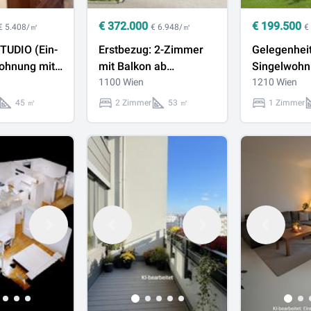
€
372.000
€
199.500
€ 5.408/㎡
€ 6.948/㎡
€
TUDIO (Ein-
Erstbezug: 2-Zimmer
Gelegenheit
ohnung mit
mit Balkon ab
Singelwoh
he und
voraussichtlich 2026
1100 Wien
(Anlage mi
1210 Wien
 Küche)
fertig!
Garten mit 
45 ㎡
2 Zimmer
53 ㎡
1 Zimmer
U3-Station!
Swimmingpo
Flair und F