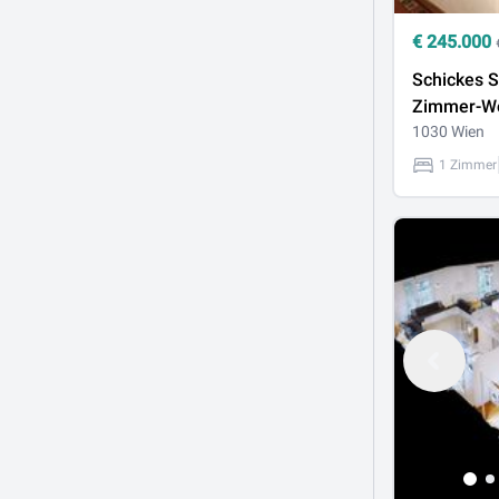
€
245.000
Schickes S
Zimmer-W
Schlafnisc
1030 Wien
separater
1 Zimmer
*nahe der 