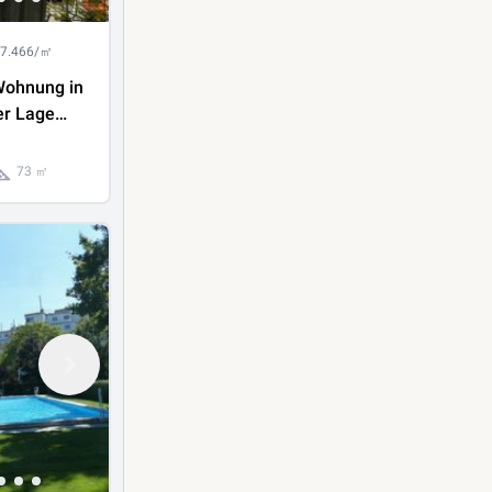
 7.466/㎡
ohnung in
er Lage
es
73 ㎡
ergplatz
he zu