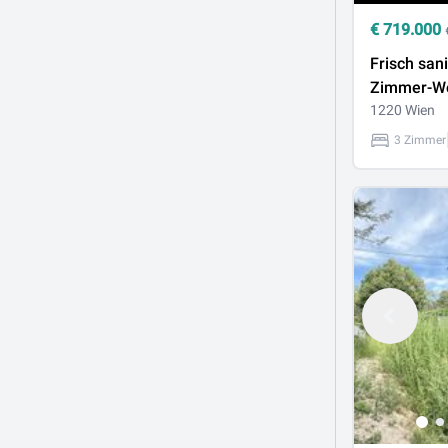
€
719.000
Frisch sani
Zimmer-W
Loggia au
1220 Wien
Wohnnutzf
3 Zimmer
der UNO-C