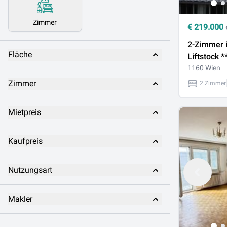
Zimmer
€
219.000
2-Zimmer 
Fläche
Liftstock *
Brunnen Ma
1160 Wien
derzeit no
Zimmer
2 Zimmer
!
Mietpreis
Kaufpreis
Nutzungsart
Makler