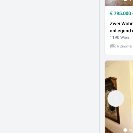
€
795.000
Zwei Woh
anliegend 
Durchbruc
1190 Wien
Wohnung i
6 Zimmer
– mit Balk
Loggia!