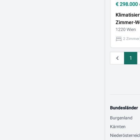
€
298.000
Klimatisier
Zimmer-W
hofseitige
1220 Wien
optionaler
2 Zimmer
Garagenste
1
Zurück
Bundesländer
Burgenland
Kärnten
Niederösterreic