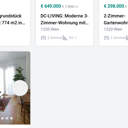
€
649.000
€
298.000
€ 7.800/㎡
€
grundstück
DC-LIVING: Moderne 3-
2-Zimmer-
t 774 m2 in
Zimmer-Wohnung mit
Gartenwoh
rtrag
Loggia &
1220 Wien
Kirschblüte
1220 Wien
ar!
Wellnessbereich nahe
Eigennutze
3 Zimmer
83 ㎡
2 Zimmer
der UNO-City!
Anleger!