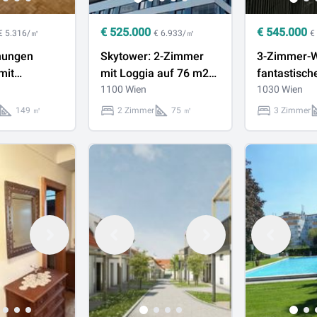
€
525.000
€
545.000
€ 5.316/㎡
€ 6.933/㎡
€
nungen
Skytower: 2-Zimmer
3-Zimmer-W
mit
mit Loggia auf 76 m2
fantastisch
h: 6-Zimmer-
WNFL plus optionaler
1100 Wien
nahe unter
1030 Wien
n 1190 Wien
Stellplatz (derzeit noch
Belvedere /
149 ㎡
2 Zimmer
75 ㎡
3 Zimmer
on und zwei
vermietet)!
Schwarzenb
mit Freifläc
verkaufen!