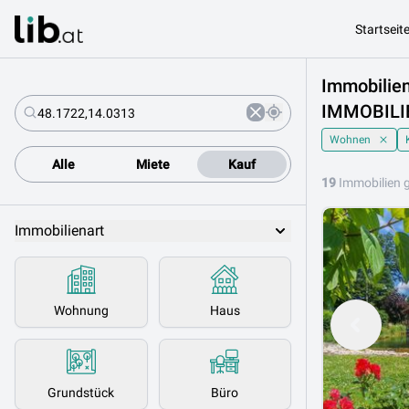
Startseit
Immobilie
IMMOBILIE
Wohnen
Alle
Miete
Kauf
19
Immobilien 
Immobilienart
Wohnung
Haus
Grundstück
Büro