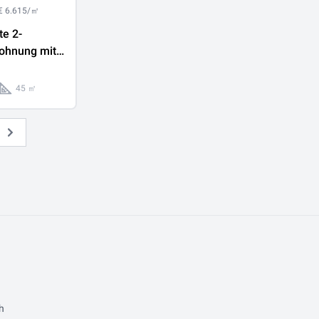
€ 6.615/㎡
te 2-
ohnung mit
r Terrasse &
45 ㎡
llplatz!
Weiter
h