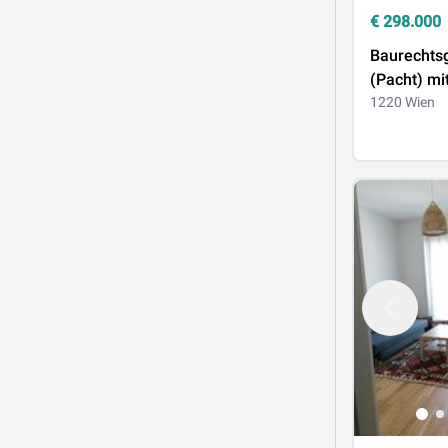
€
298.000
Baurechts
(Pacht) mi
Aspern: Ve
1220 Wien
verlängerb