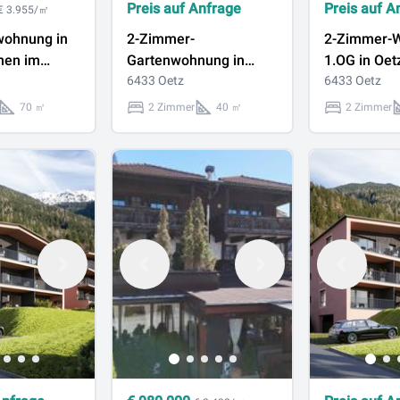
Preis auf Anfrage
Preis auf A
€ 3.955/㎡
ohnung in
2-Zimmer-
2-Zimmer-
nen im
Gartenwohnung in
1.OG in Oet
 Ötztals!
Oetz, provisionsfrei
6433 Oetz
provisionsfr
6433 Oetz
70 ㎡
2 Zimmer
40 ㎡
2 Zimmer