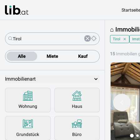
Startseit
⌂ Immobili
Tirol
Imst
15
Immobilien 
Alle
Miete
Kauf
Immobilienart
Wohnung
Haus
Grundstück
Büro