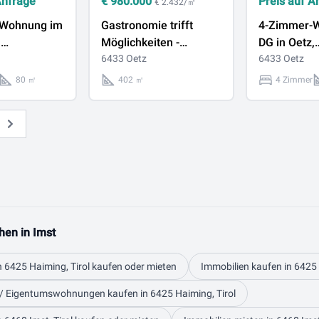
Anfrage
€
980.000
Preis auf A
€ 2.432/㎡
-Wohnung im
Gastronomie trifft
4-Zimmer-
,
Möglichkeiten -
DG in Oetz,
rei
Besondere Immobilie
6433 Oetz
provisionsfr
6433 Oetz
in Ötz!
80 ㎡
402 ㎡
4 Zimmer
Weiter
hen in Imst
n 6425 Haiming, Tirol kaufen oder mieten
Immobilien kaufen in 6425 
 Eigentumswohnungen kaufen in 6425 Haiming, Tirol