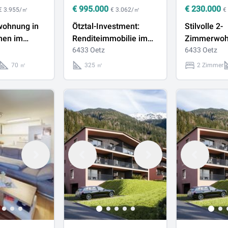
€
995.000
€
230.000
€ 3.955/㎡
€ 3.062/㎡
€
ohnung in
Ötztal-Investment:
Stilvolle 2-
nen im
Renditeimmobilie im
Zimmerwoh
 Ötztals!
Hotspot des alpinen
6433 Oetz
zwei Balkon
6433 Oetz
Tourismus“
70 ㎡
325 ㎡
2 Zimmer