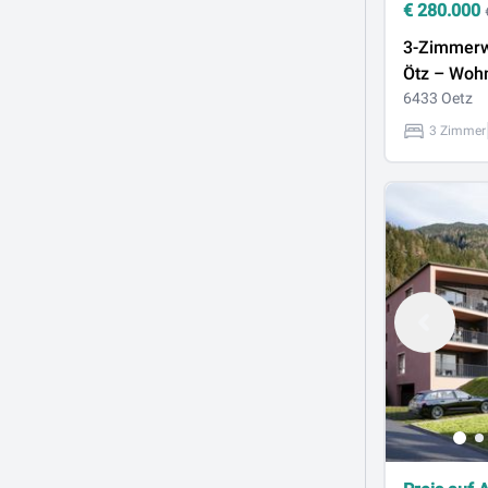
€
280.000
3-Zimmerw
Ötz – Woh
Herzen des
6433 Oetz
3 Zimmer