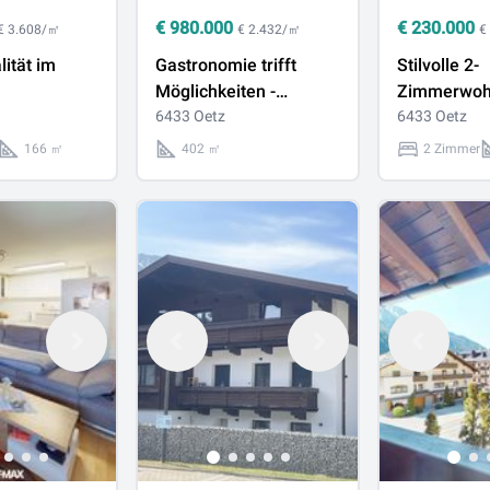
€
980.000
€
230.000
€ 3.608/㎡
€ 2.432/㎡
€
ität im
Gastronomie trifft
Stilvolle 2-
Möglichkeiten -
Zimmerwoh
hälfte mit
Besondere Immobilie
6433 Oetz
zwei Balkon
6433 Oetz
n Ötz
in Ötz!
166 ㎡
402 ㎡
2 Zimmer