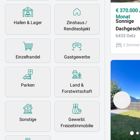
€
370.000
Monat
Sonnige
Hallen & Lager
Zinshaus /
Dachgesc
Renditeobjekt
mit Tirole
6433 Oetz
großem Ba
3 Zimmer
Wohnen im
Einzelhandel
Gastgewerbe
Ötztaler A
Parken
Land &
Forstwirtschaft
Sonstige
Gewerbl.
Freizeitimmobilie