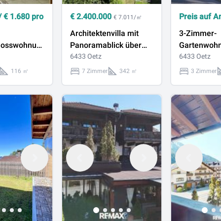
/
€
1.680
pro
€
2.400.000
Preis auf A
€ 7.011/㎡
Architektenvilla mit
3-Zimmer-
hosswohnung
Panoramablick über
Gartenwohn
r Charme
das Ötztal
6433 Oetz
Oetz, provis
6433 Oetz
lkon –
116 ㎡
7 Zimmer
342 ㎡
3 Zimmer
 Herzen der
lpen!