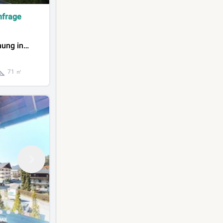
nfrage
ung in
ionsfrei
71 ㎡