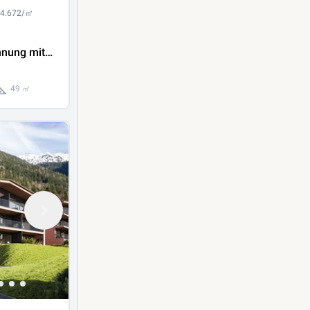
 4.672/㎡
nung mit
en in Ötz!
49 ㎡