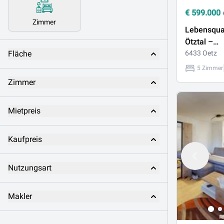
€
599.000
Zimmer
Lebensqual
Ötztal –
Fläche
Doppelhaus
6433 Oetz
Bergblick i
5 Zimmer
Zimmer
Mietpreis
Kaufpreis
Nutzungsart
Makler