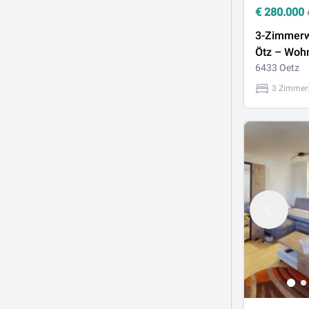
€
280.000
3-Zimmerw
Ötz – Woh
Herzen des
6433 Oetz
3 Zimmer