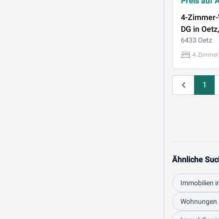
Preis auf 
4-Zimmer
DG in Oetz
provisionsf
6433 Oetz
4 Zimmer
1
Zurück
Ähnliche Suc
Immobilien i
Wohnungen /