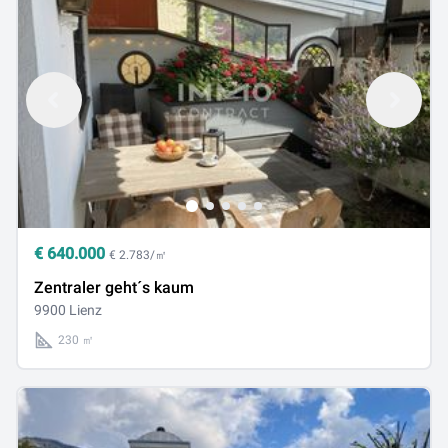
€
640.000
€ 2.783/㎡
Zentraler geht´s kaum
9900 Lienz
230 ㎡