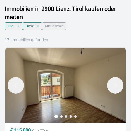
Immobilien in 9900 Lienz, Tirol kaufen oder
mieten
Tirol
Lienz
Alle löschen
17
Immobilien gefunden
€
115.000
€ 1.677/㎡