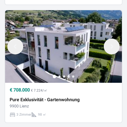
€
708.000
€ 7.224/㎡
Pure Exklusivität - Gartenwohnung
9900 Lienz
3 Zimmer
98 ㎡