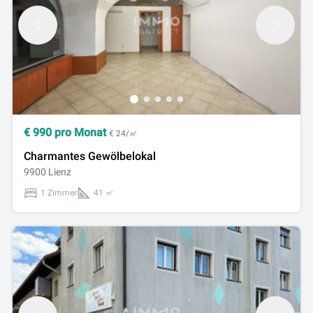
€
990
pro Monat
€ 24/㎡
Charmantes Gewölbelokal
9900 Lienz
1 Zimmer
41 ㎡