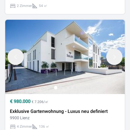
2 Zimmer
54 ㎡
€
980.000
€ 7.206/㎡
Exklusive Gartenwohnung - Luxus neu definiert
9900 Lienz
4 Zimmer
136 ㎡