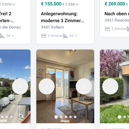
€
155.000
€
269.000
€ 5.925/㎡
€ 2.454/㎡
€
rei! 2
Anlegerwohnung:
Nach oben 
rten-
moderne 3 Zimmer
3451 Pixendo
rstbezug
an der Donau
Wohnung nahe Tulln
3441 Gollarn
3 Zimmer
und Sieghartskirchen -
54 ㎡
3 Zimmer
63 ㎡
befristet bis
28.02.2028