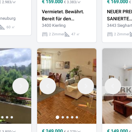
€
159.000
€
169.000
€ 2.983/㎡
€ 3.383/㎡
€
Vermietet. Bewährt.
NEUER PREIS! FR
rneuburg
Bereit für den
SANIERTE
nächsten Eigentümer.
3400 Kierling
GARTENW
3443 Sieghar
60 ㎡
GESUCHT?
2 Zimmer
47 ㎡
2 Zimmer
€
249.000
€
149.000
€ 3.800/㎡
€ 4.275/㎡
€