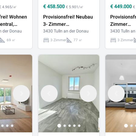
€
458.500
€
449.000
€ 4.965/㎡
€ 5.901/㎡
€
frei! Wohnen
Provisionsfrei! Neubau
Provisionsfr
zentral,
3- Zimmer
Zimmer
und bestens
an der Donau
Dachgeschosswohnung
3430 Tulln an der Donau
Neubauwoh
3430 Tulln an
en
mit Ausblick
großem Eig
69 ㎡
3 Zimmer
77 ㎡
3 Zimmer