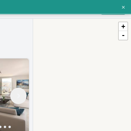
×
Einloggen oder Registrieren
Für Makler
+
-