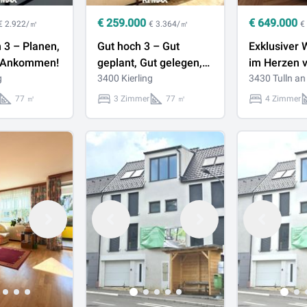
€
259.000
€
649.000
€ 2.922/㎡
€ 3.364/㎡
€
 3 – Planen,
Gut hoch 3 – Gut
Exklusiver
, Ankommen!
geplant, Gut gelegen,
im Herzen v
g
Gut zuhause!
3400 Kierling
großzügig, 
3430 Tulln an
& flexibel
77 ㎡
3 Zimmer
77 ㎡
4 Zimmer