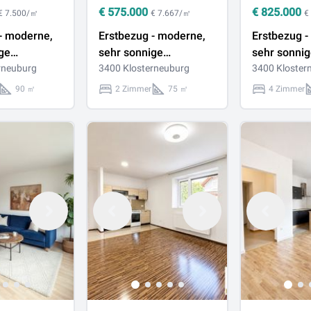
€
575.000
€
825.000
€ 7.500/㎡
€ 7.667/㎡
€
- moderne,
Erstbezug - moderne,
Erstbezug -
ge
sehr sonnige
sehr sonni
maisonette
rneuburg
Penthousewohnung
3400 Klosterneuburg
Gartenmais
3400 Kloster
ügigen
mit großzügigen
großzügige
90 ㎡
2 Zimmer
75 ㎡
4 Zimmer
n und
Freiflächen und
Freiflächen 
n
Weitblick in
Klosterneu
uburg
Klosterneuburg