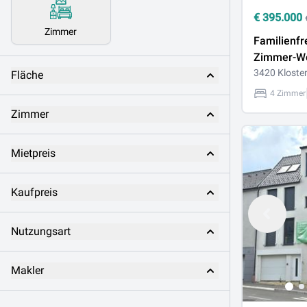
€
395.000
Zimmer
Familienfr
Zimmer-W
sonniger L
3420 Kloste
Fläche
ruhiger La
4 Zimmer
Kritzendor
Zimmer
Mietpreis
Kaufpreis
Nutzungsart
Makler