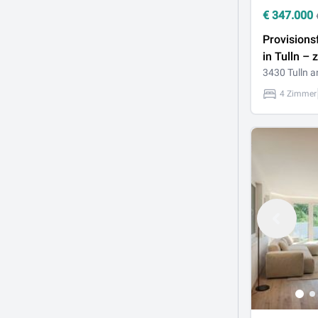
€
347.000
Provisions
in Tulln – 
naturnah 
3430 Tulln 
angebund
4 Zimmer