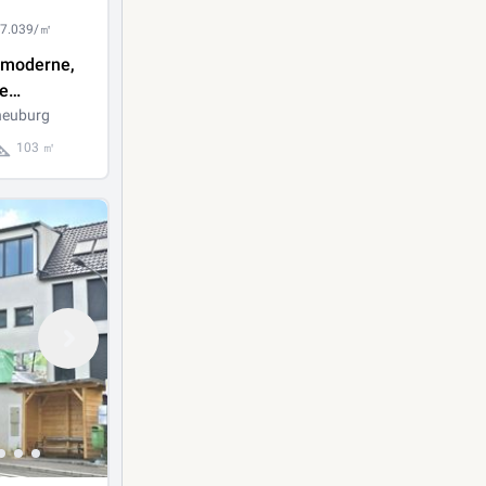
 7.039/㎡
 moderne,
ge
nung mit
neuburg
 Freifläche
103 ㎡
euburg