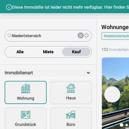
Diese Immobilie ist leider nicht mehr verfügbar. Hier finden 
Startseit
Wohnungen 
Niederösterreic
152
Immobilien
Alle
Miete
Kauf
Immobilienart
Haus
Wohnung
Grundstück
Büro