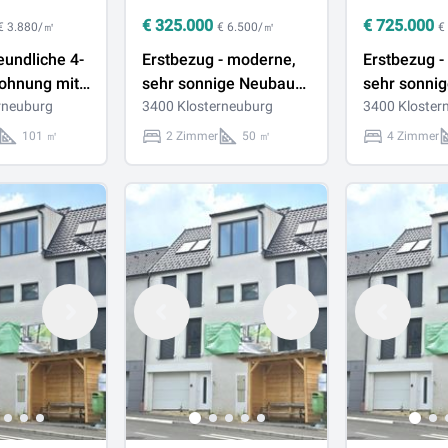
€
325.000
€
725.000
€ 3.880/㎡
€ 6.500/㎡
€
eundliche 4-
Erstbezug - moderne,
Erstbezug -
ohnung mit
sehr sonnige Neubau-
sehr sonni
oggia in
rneuburg
Terrassenwohnung mit
3400 Klosterneuburg
Neubauwoh
3400 Kloster
ge von
großzügiger Freifläche
großzügiger
101 ㎡
2 Zimmer
50 ㎡
4 Zimmer
f
in Klosterneuburg
in Klostern