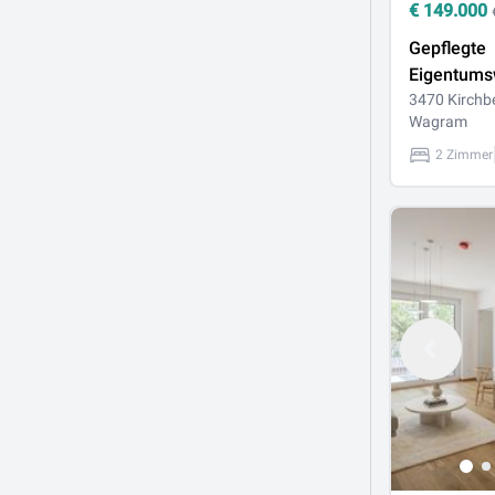
€
149.000
Gepflegte
Eigentum
mit überd
3470 Kirchb
Wagram
Balkon
2 Zimmer