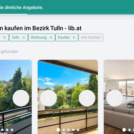
Sie ähnliche Angebote.
e
Makler Liste
Gespeicherte Immobilien
kaufen im Bezirk Tulln - lib.at
h
Tulln
Wohnung
Kaufen
Alle löschen
 gefunden