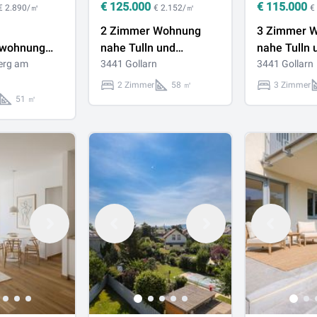
€
125.000
€
115.000
€ 2.890/㎡
€ 2.152/㎡
€
2 Zimmer Wohnung
3 Zimmer 
swohnung
nahe Tulln und
nahe Tulln 
achtem
erg am
Sieghartskirchen
3441 Gollarn
Sieghartski
3441 Gollarn
2 Zimmer
58 ㎡
3 Zimmer
51 ㎡