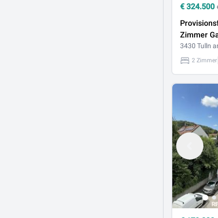
€
324.500
Provisionsf
Zimmer Ga
Wohnung E
3430 Tulln 
2 Zimmer