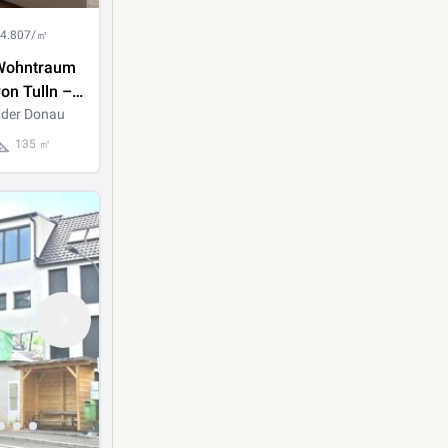
 4.807/㎡
 Wohntraum
on Tulln –
hochwertig
 der Donau
135 ㎡