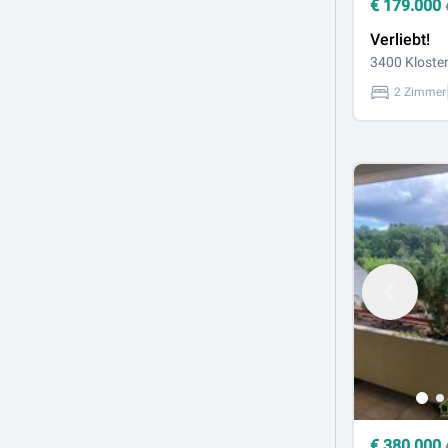
€
179.000
Verliebt!
3400 Kloste
2 Zimmer
€
380.000