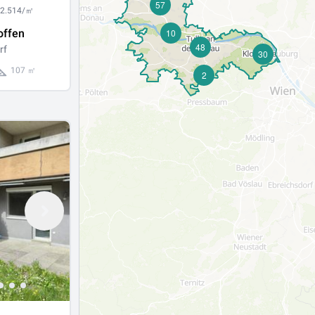
57
 2.514/㎡
offen
10
48
rf
30
107 ㎡
2