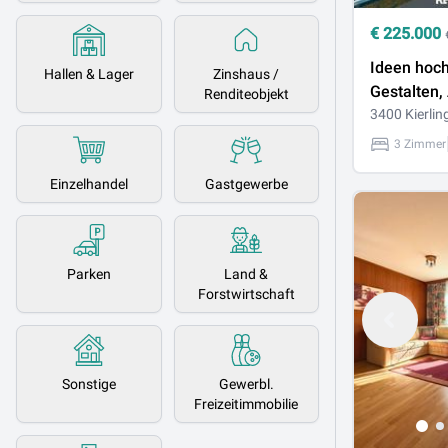
€
225.000
Ideen hoch
Hallen & Lager
Zinshaus /
Gestalten
Renditeobjekt
3400 Kierlin
3 Zimmer
Einzelhandel
Gastgewerbe
Parken
Land &
Forstwirtschaft
Sonstige
Gewerbl.
Freizeitimmobilie