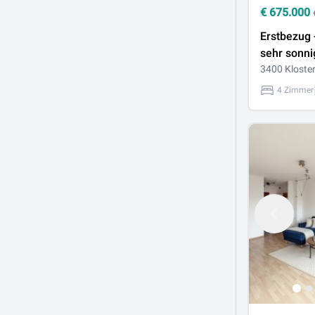
€
675.000
Erstbezug 
sehr sonni
Penthouse
3400 Kloste
mit großz
4 Zimmer
Freifläche
Weitblick i
Klosterne