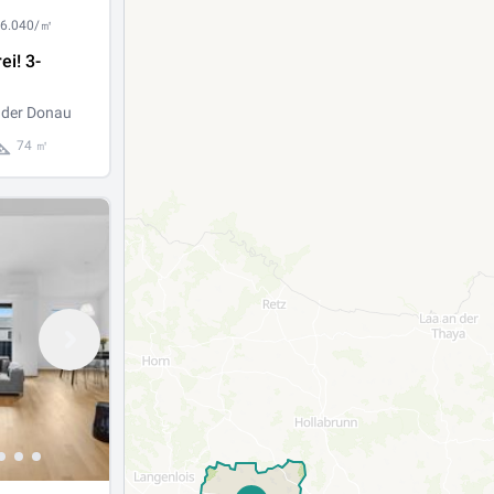
 6.040/㎡
ei! 3-
nung mit
 der Donau
engarten
74 ㎡