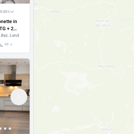
 5.051/㎡
nette in
TG + 2
 Bäder -
.Bez.:Lend
chloßberg -
98 ㎡
 Aussattung