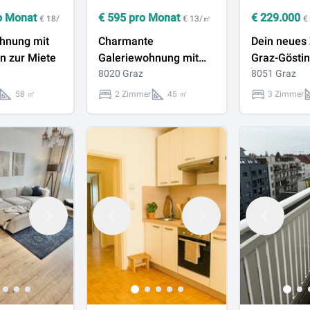
o Monat
€
595
pro Monat
€
229.000
€ 18/
€ 13/㎡
€
hnung mit
Charmante
Dein neues
n zur Miete
Galeriewohnung mit
Graz-Göstin
sonniger Dachterrasse
8020 Graz
Zimmer-Wo
8051 Graz
in ruhiger Lage
Balkon
58 ㎡
2 Zimmer
45 ㎡
3 Zimmer
Tiefgaragen