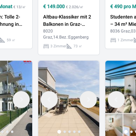
Monat
€
149.000
€
490
pro 
€ 13/㎡
€ 2.026/㎡
 Tolle 2-
Altbau-Klassiker mit 2
Studenten 
hnung in
Balkonen in Graz-
– 34 m² Mi
Eggenberg zum
8020
in unmittel
8036 Graz,03
Graz,14.Bez.:Eggenberg
Bestpreis: Sanieren,
zur Universi
59 ㎡
1 Zimmer
Gestalten, Profitieren!
3 Zimmer
73 ㎡