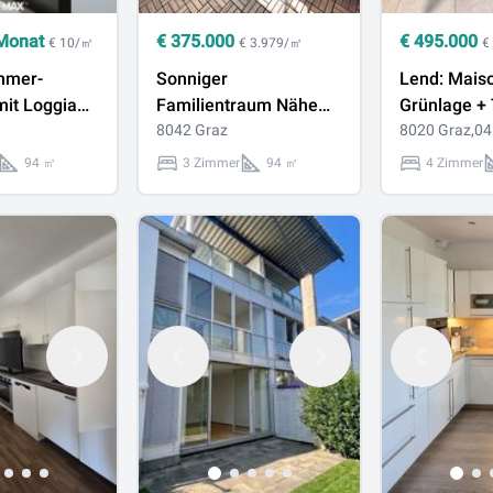
Monat
€
375.000
€
495.000
€ 10/㎡
€ 3.979/㎡
€
mmer-
Sonniger
Lend: Maiso
it Loggia
Familientraum Nähe
Grünlage + 
raz
ORF-Park!
8042 Graz
Balkone + 2
8020 Graz,04
Blick zum S
94 ㎡
3 Zimmer
94 ㎡
4 Zimmer
Top Lage &