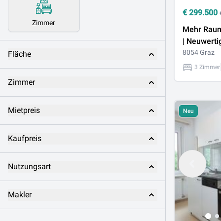
€
299.500
Zimmer
Mehr Raum
| Neuwerti
Zimmer-W
8054 Graz
Fläche
Baujahr 20
3 Zimmer
m² Sonnen
Zimmer
Mietpreis
Neu
Kaufpreis
Nutzungsart
Makler