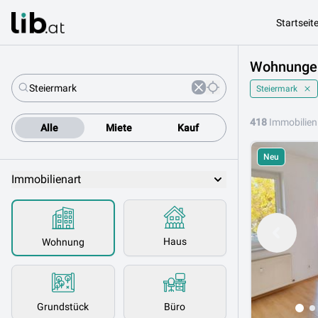
Startseit
Wohnungen
Steiermark
418
Immobilien
Alle
Miete
Kauf
Neu
Immobilienart
Haus
Wohnung
Grundstück
Büro