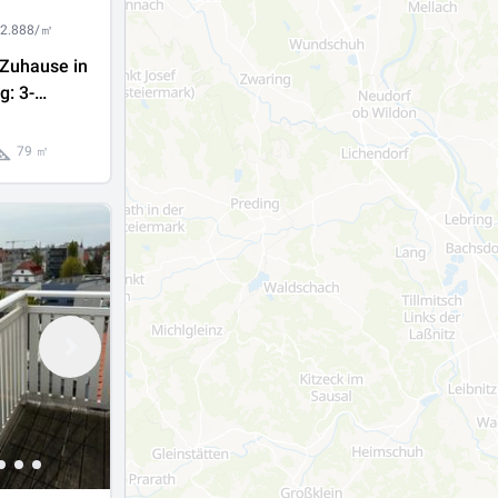
 2.888/㎡
 Zuhause in
g: 3-
hnung mit
79 ㎡
platz!