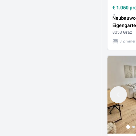
€
1.050
pr
㎡
Neubauwo
Eigengarte
8053 Graz
3 Zimmer