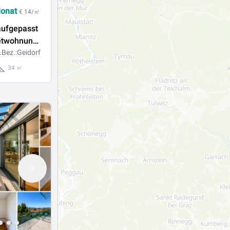
Monat
€ 14/㎡
aufgepasst
etwohnung
barer Nähe
.Bez.:Geidorf
tät!
34 ㎡