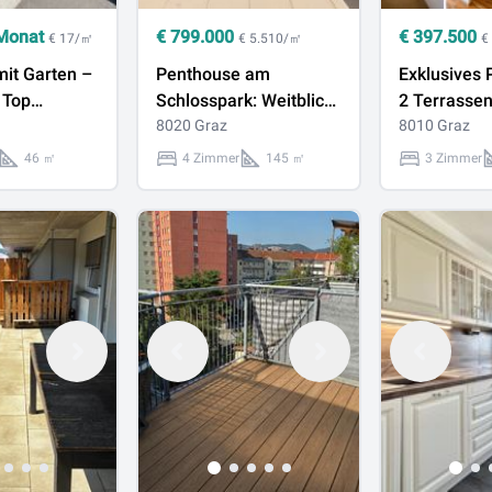
Monat
€
799.000
€
397.500
€ 17/㎡
€ 5.510/㎡
€
it Garten –
Penthouse am
Exklusives 
 Top
Schlosspark: Weitblick,
2 Terrassen
g!
Sonnenterrasse,
8020 Graz
Panorama ü
8010 Graz
Luftwärmepumpe &
46 ㎡
4 Zimmer
145 ㎡
3 Zimmer
Fußbodenheizung!