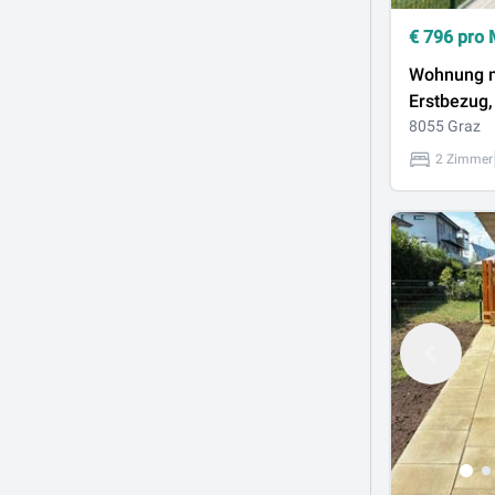
€
796
pro 
Wohnung m
Erstbezug,
Ausstattun
8055 Graz
2 Zimmer