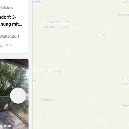
 4.036/㎡
dorf: 3-
nung mit
e, Lift und
:Waltendorf
84 ㎡