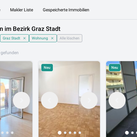
e
Makler Liste
Gespeicherte Immobilien
 im Bezirk Graz Stadt
Graz Stadt
Wohnung
Alle löschen
 gefunden
Neu
Neu