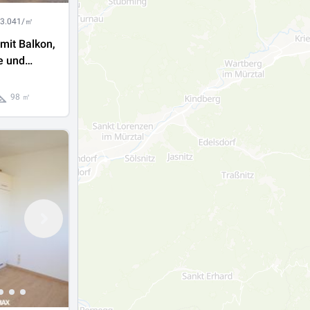
 3.041/㎡
mit Balkon,
e und
in
98 ㎡