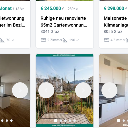
Monat
€
245.000
€
298.000
€ 13/㎡
€ 1.289/㎡
€
Mietwohnung
Ruhige neu renovierte
Maisonette 
er im Bezirk
65m2 Gartenwohnung
Klimaanlag
in TOP-Lage mit viel
8041 Graz
Tiefgarage 
8055 Graz
Raum für individuelle
Seiersberg
70 ㎡
2 Zimmer
190 ㎡
4 Zimmer
Gestaltung!