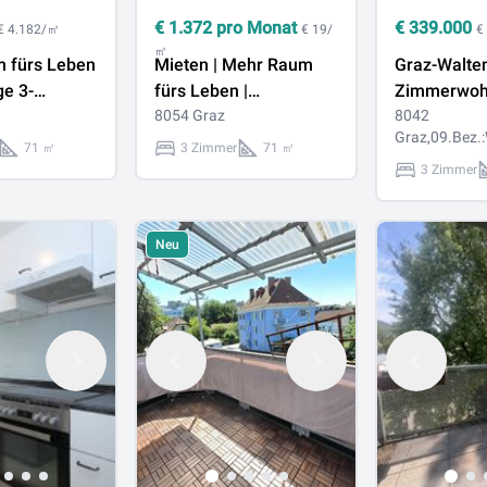
€
1.372
pro Monat
€
339.000
€ 4.182/㎡
€ 19/
€
㎡
 fürs Leben
Mieten | Mehr Raum
Graz-Walten
ge 3-
fürs Leben |
Zimmerwoh
ohnung,
Neuwertige 3-Zimmer-
8054 Graz
Dachterrass
8042
Graz,09.Bez.
22, mit 24
Wohnung, Baujahr
Tiefgarage
71 ㎡
3 Zimmer
71 ㎡
balkon
2022, mit 24 m²
3 Zimmer
Sonnenbalkon
Neu