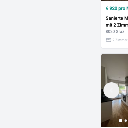
€
920
pro 
Sanierte 
mit 2 Zimm
Lend
8020 Graz
2 Zimmer