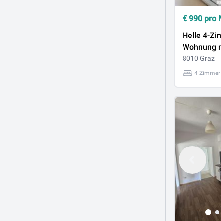
€
990
pro 
Helle 4-Zi
Wohnung m
Nähe TU-G
8010 Graz
4 Zimmer