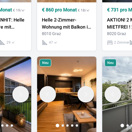
Monat
€
860
pro Monat
€
731
pro 
€ 19/㎡
€ 18/㎡
HIT: Helle
Helle 2-Zimmer-
AKTION! 2
e mit
Wohnung mit Balkon in
MIETFREI !
alkon in
ruhiger Lage nahe dem
8010 Graz
MIETWOHN
8020 Graz
ge
LKH Graz
BALKON
29 ㎡
47 ㎡
2 Zimmer
Neu
Neu