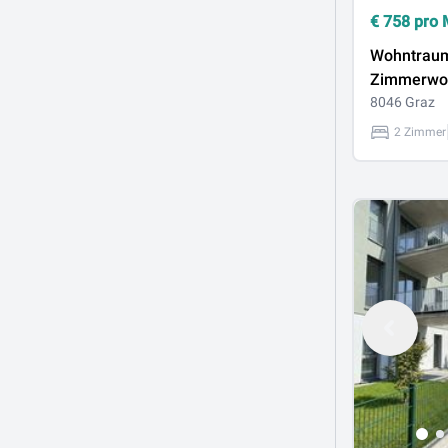
€
758
pro 
Wohntraum:
Zimmerwo
Bestlage
8046 Graz
2 Zimmer