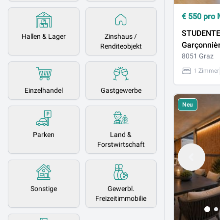
€
550
pro 
STUDENTEN
Hallen & Lager
Zinshaus /
Garçonnièr
Renditeobjekt
schönem B
8051 Graz
ruhiger La
1 Zimmer
Einzelhandel
Gastgewerbe
Neu
Parken
Land &
Forstwirtschaft
Sonstige
Gewerbl.
Freizeitimmobilie