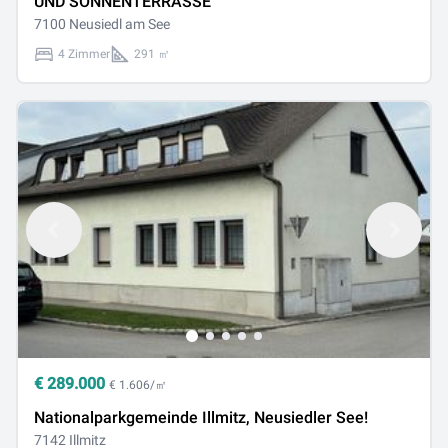
UND SONNENTERRASSE
7100 Neusiedl am See
4 Zimmer
291 ㎡
€
289.000
€ 1.606/㎡
Nationalparkgemeinde Illmitz, Neusiedler See!
7142 Illmitz