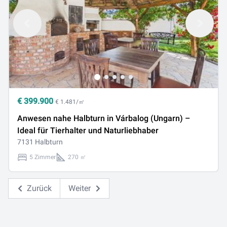
€
399.900
€ 1.481/㎡
Anwesen nahe Halbturn in Várbalog (Ungarn) –
Ideal für Tierhalter und Naturliebhaber
7131 Halbturn
5 Zimmer
270 ㎡
Zurück
Weiter