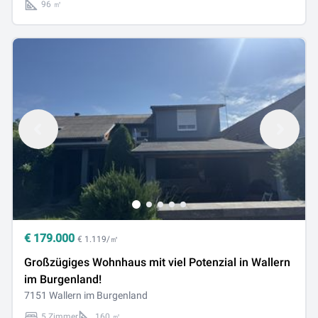
96 ㎡
€
179.000
€ 1.119/㎡
Großzügiges Wohnhaus mit viel Potenzial in Wallern
im Burgenland!
7151 Wallern im Burgenland
5 Zimmer
160 ㎡