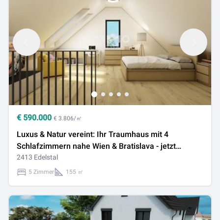
€
590.000
€ 3.806/㎡
Luxus & Natur vereint: Ihr Traumhaus mit 4
Schlafzimmern nahe Wien & Bratislava - jetzt
sichern!
2413 Edelstal
5 Zimmer
155 ㎡