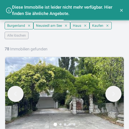
Diese Immobilie ist leider nicht mehr verfügbar. Hier
Häuser kaufen im Bezirk Neusiedl am See -
×
finden Sie ähnliche Angebote.
lib.at
Burgenland
Neusiedl am See
Haus
Kaufen
Alle löschen
78
Immobilien gefunden