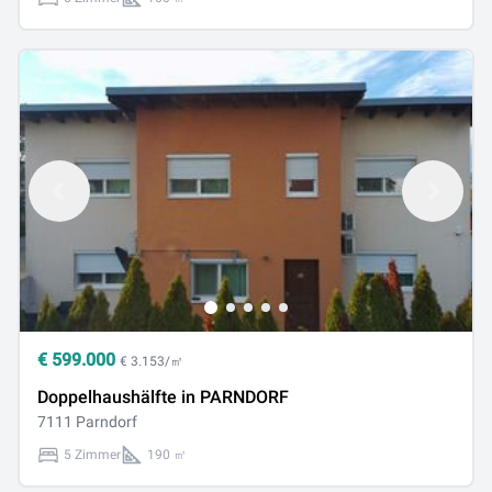
€
599.000
€ 3.153/㎡
Doppelhaushälfte in PARNDORF
7111 Parndorf
5 Zimmer
190 ㎡