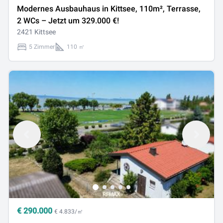
Modernes Ausbauhaus in Kittsee, 110m², Terrasse,
2 WCs – Jetzt um 329.000 €!
2421 Kittsee
5 Zimmer
110 ㎡
€
290.000
€ 4.833/㎡