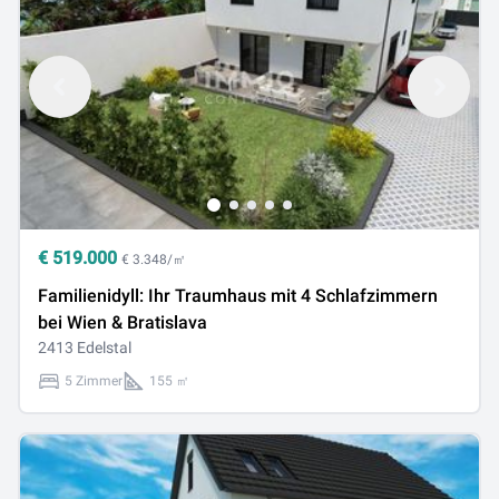
€
519.000
€ 3.348/㎡
Familienidyll: Ihr Traumhaus mit 4 Schlafzimmern
bei Wien & Bratislava
2413 Edelstal
5 Zimmer
155 ㎡