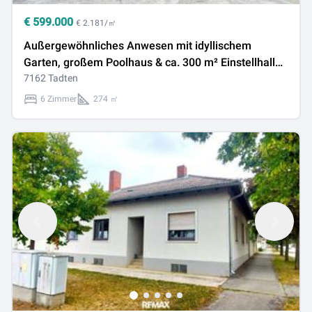
€
599.000
€ 2.181/㎡
Außergewöhnliches Anwesen mit idyllischem
Garten, großem Poolhaus & ca. 300 m² Einstellhalle
in Tadten
7162 Tadten
6 Zimmer
274 ㎡