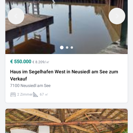
€
550.000
€ 8.209/㎡
Haus im Segelhafen West in Neusiedl am See zum
Verkauf
7100 Neusiedl am See
2 Zimmer
67 ㎡