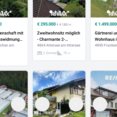
0
€
295.000
€
1.499.000
€ 4.180/㎡
genschaft mit
Zweitwohnsitz möglich
Gärtnerei u
tswidmung
- Charmante 2-
Wohnhaus i
lchen am
Zimmer-Wohnung in
4864 Attersee am Attersee
Frankenmar
4890 Franke
öhnlichem
Attersee-Nähe
2 Zimmer
70 ㎡
gspotenzial
 von
en am