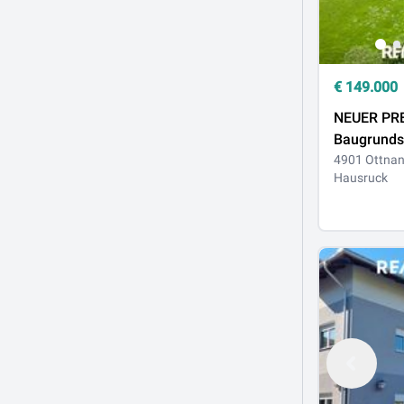
€
149.000
NEUER PRE
Baugrunds
Ottnang o
4901 Ottna
Hausruck
Bauzwang