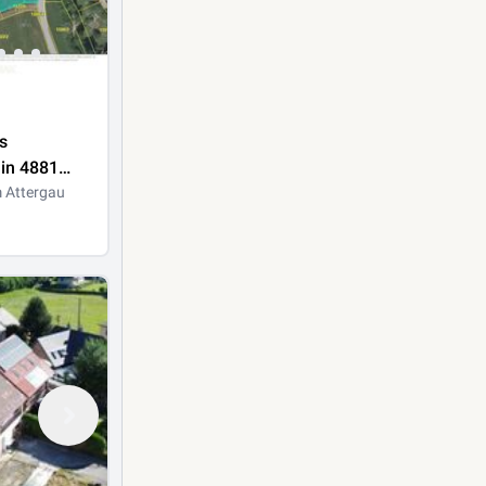
s
in 4881
tergau –
m Attergau
sis für
ojekte