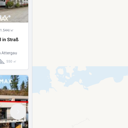
 1.544/㎡
 in Straß
m Attergau
550 ㎡