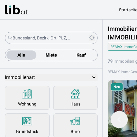
Startseit
Immobilie
IMMOBIL
REMAX ImmoCe
Alle
Miete
Kauf
79
Immobilien 
Immobilienart
Neu
Wohnung
Haus
Grundstück
Büro