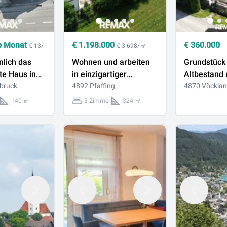
o Monat
€
1.198.000
€
360.000
€ 13/
€ 3.698/㎡
lich das
Wohnen und arbeiten
Grundstück
te Haus in
in einzigartiger
Altbestand
ck
bruck
Kombination –
4892 Pfaffing
bewilligtem
4870 Vöckla
moderner Bungalow
für 4 Wohn
140 ㎡
3 Zimmer
324 ㎡
mit Poollandschaft und
zentrumsna
Gewerbehalle
von Vöckla