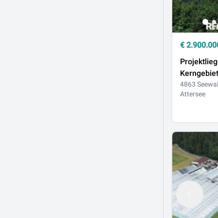
€
2.900.00
Projektlie
Kerngebie
und
4863 Seewa
Attersee
außergew
Entwicklun
in Toplage
Seewalch
Attersee