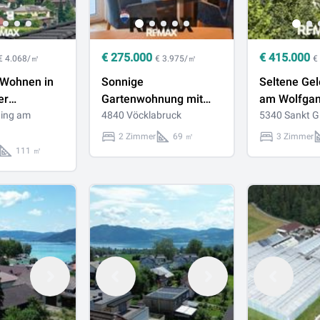
€
275.000
€
415.000
€ 4.068/㎡
€ 3.975/㎡
€
Wohnen in
Sonnige
Seltene Gel
er
Gartenwohnung mit
am Wolfgan
ise -
ling am
Loggia & Grünblick in
4840 Vöcklabruck
Eigentums
5340 Sankt G
shälfte
bester Lage von
mit
2 Zimmer
69 ㎡
3 Zimmer
Vöcklabruck
Zweitwohns
111 ㎡