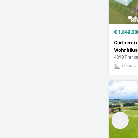
€
1.849.00
Gärtnerei 
Wohnhäuse
Frankenma
4890 Frank
14768 ㎡