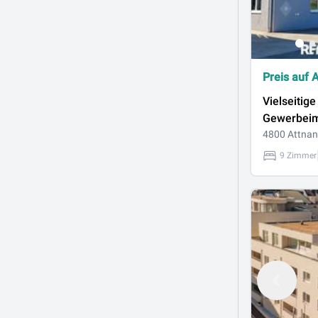
Preis auf 
Vielseitige
Gewerbeim
Gastronom
4800 Attna
Sportberei
9 Zimmer
Wohneinhe
flexible N
Kauf oder 
Attnang-P