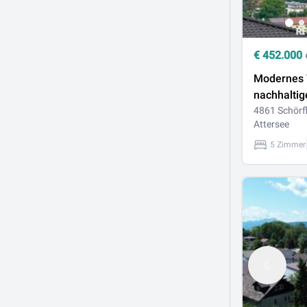
€
452.000
Modernes 
nachhaltig
Holzbauwe
4861 Schörf
Attersee
Doppelhau
5 Zimmer