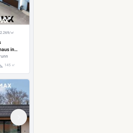
 2.269/㎡
s
haus in
kaufen!
runn
145 ㎡