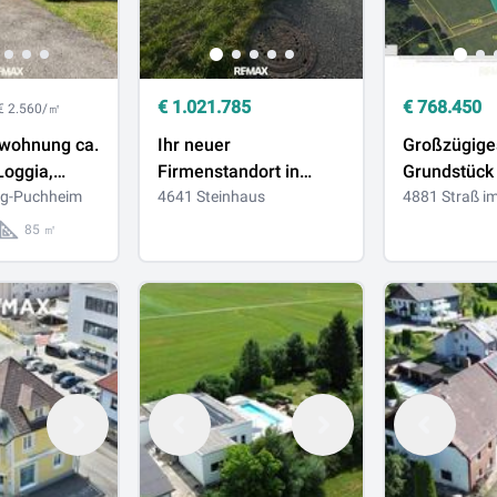
€
1.021.785
€
768.450
€ 2.560/㎡
wohnung ca.
Ihr neuer
Großzügige
Loggia,
Firmenstandort in
Grundstück 
nofen und
ng-Puchheim
verkehrsgünstiger
4641 Steinhaus
Straß im At
4881 Straß i
Attnang
Lage zwischen Sattledt
Perfekte Ba
85 ㎡
zu kaufen!
und Wels
Bauträgerpr