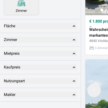
Zimmer
€
1.800
pr
Fläche
㎡
Wahrschein
markantes
Zimmer
Vöcklabru
4840 Vöckla
5 Zimmer
Mietpreis
Kaufpreis
Nutzungsart
Makler