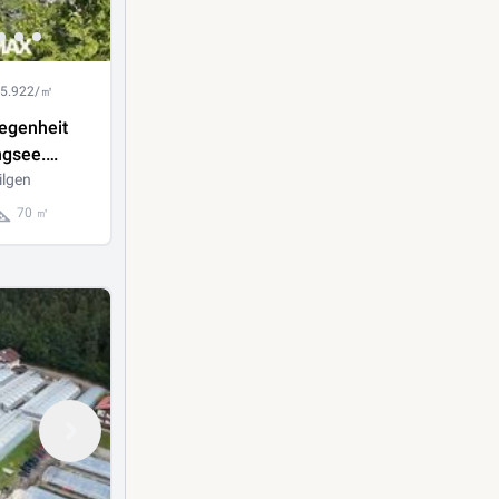
 5.922/㎡
egenheit
gsee.
wohnung
ilgen
70 ㎡
itzwidmung