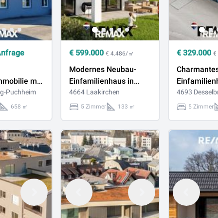
Anfrage
€
599.000
€
329.000
€ 4.486/㎡
€
Modernes Neubau-
Charmante
mobilie mit
Einfamilienhaus in
Einfamilien
ie,
ng-Puchheim
ruhiger Lage von
4664 Laakirchen
Windern zu 
4693 Desselb
ch und
Laakirchen zu kaufen!
658 ㎡
5 Zimmer
133 ㎡
5 Zimmer
iten –
utzung durch
Miete in
uchheim