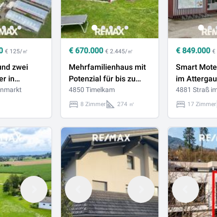
0
€
670.000
€
849.000
€ 125/㎡
€ 2.445/㎡
€
und zwei
Mehrfamilienhaus mit
Smart Motel
r in
Potenzial für bis zu
im Attergau
rkt
enmarkt
drei Wohneinheiten in
4850 Timelkam
4881 Straß i
ruhiger Siedlungslage
8 Zimmer
274 ㎡
17 Zimmer
von Timelkam