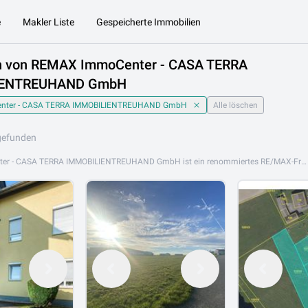
e
Makler Liste
Gespeicherte Immobilien
n von REMAX ImmoCenter - CASA TERRA
IENTREUHAND GmbH
nter - CASA TERRA IMMOBILIENTREUHAND GmbH
Alle löschen
gefunden
REMAX ImmoCenter - CASA TERRA IMMOBILIENTREUHAND GmbH ist ein renommiertes RE/MAX-Franchise-Büro mit Sitz in Vöcklabruck in Oberösterreich. Das Unternehmen verfügt über ein großes, erfahrenes Team und betreut Kunden in der Region Salzkammergut und Umgebung bei allen Immobilientransaktionen. Das Leistungsspektrum umfasst Eigentumswohnungen, Einfamilienhäuser, Mehrfamilienhäuser, Grundstücke, Gewerbe- und Anlageimmobilien. Als Teil des internationalen RE/MAX-Netzwerks profitieren Kunden von globaler Reichweite und lokalem Know-how. REMAX ImmoCenter - CASA TERRA IMMOBILIENTREUHAND GmbH ist an folgenden Standorten aktiv: 4840 Vöcklabruck. Jetzt alle Immobilienangebote von REMAX ImmoCenter - CASA TERRA auf Lib.at entdecken und Ihre Traumimmobilie in Oberösterreich finden.