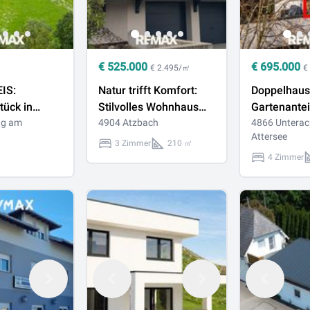
€
525.000
€
695.000
€ 2.495/㎡
€
IS:
Natur trifft Komfort:
Doppelhaush
tück in
Stilvolles Wohnhaus
Gartenanteil
hne
ng am
mit Biotop und
4904 Atzbach
Unterach am
4866 Untera
Attersee
Weinkeller
Ihr neues Z
3 Zimmer
210 ㎡
Seenähe
4 Zimmer