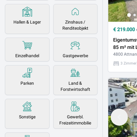
Hallen & Lager
Zinshaus /
Renditeobjekt
€
219.000
Eigentums
85 m² mit 
Speckstei
4800 Attna
Einzelhandel
Gastgewerbe
Garage in 
3 Zimmer
Puchheim 
Parken
Land &
Forstwirtschaft
Sonstige
Gewerbl.
Freizeitimmobilie