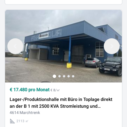
€
17.480
pro Monat
€ 8/㎡
Lager-/Produktionshalle mit Büro in Toplage direkt
an der B 1 mit 2500 KVA Stromleistung und
Hausbrunne
4614 Marchtrenk
2113 ㎡