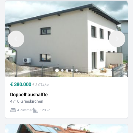
€
380.000
€ 3.074/㎡
Doppelhaushälfte
4710 Grieskirchen
4 Zimmer
123 ㎡