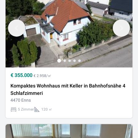
€
355.000
€ 2.958/㎡
Kompaktes Wohnhaus mit Keller in Bahnhofsnähe 4
Schlafzimmeri
4470 Enns
5 Zimmer
120 ㎡