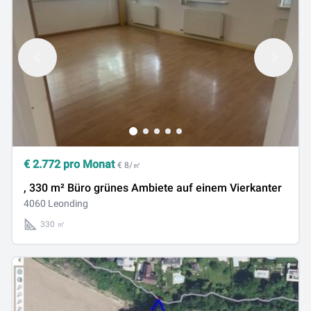
€
2.772
pro Monat
€ 8/㎡
, 330 m² Büro grünes Ambiete auf einem Vierkanter
4060 Leonding
330 ㎡