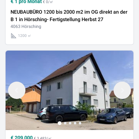
€
1
pro Monat
€ 0/㎡
NEUBAUBÜRO 1200 bis 2000 m2 im OG direkt an der
B 1 in Hörsching- Fertigstellung Herbst 27
4063 Hörsching
1200 ㎡
€
209.000
€ 3.483/㎡