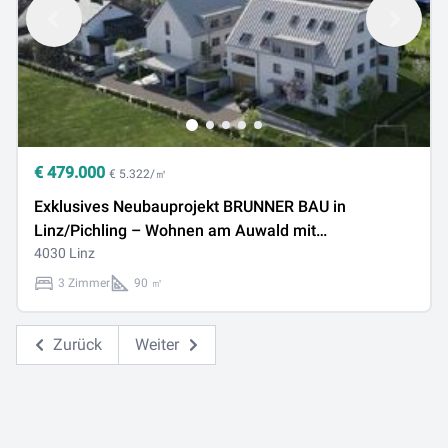
€
479.000
€ 5.322/㎡
Exklusives Neubauprojekt BRUNNER BAU in
Linz/Pichling – Wohnen am Auwald mit
unverbaubarem Grünblick, Sonderausstattung
4030 Linz
3 Zimmer
90 ㎡
Zurück
Weiter