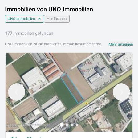
Immobilien von UNO Immobilien
UNO Immobilien
Alle löschen
177
Immobilien gefunden
UNO Immobilien ist ein etabliertes Immobilienunternehmen, das seinen Kunden mit einem starken Team und umfassendem Service beim Kauf, Verkauf und der Vermietung von Immobilien zur Seite steht. Mit klarem Fokus auf Kundenzufriedenheit und Qualität agiert UNO Immobilien als verlässlicher Partner am Immobilienmarkt. Das Portfolio von UNO Immobilien umfasst Eigentumswohnungen, Mietwohnungen, Einfamilienhäuser, Grundstücke sowie Gewerbe- und Anlageimmobilien. Das erfahrene Team begleitet Kunden von der ersten Besichtigung bis zum erfolgreichen Abschluss. UNO Immobilien ist an folgenden Standorten aktiv: 4061 Pasching. Durchsuchen Sie jetzt das aktuelle Immobilienangebot von UNO Immobilien auf Lib.at und finden Sie Ihre perfekte Immobilie.
Mehr anzeigen