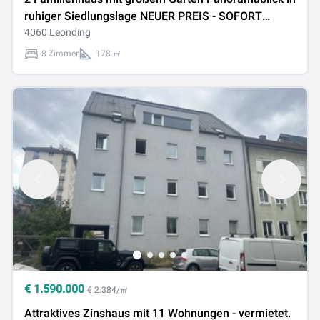
ruhiger Siedlungslage NEUER PREIS - SOFORT
VERFÜGBAR
4060 Leonding
8 Zimmer
178 ㎡
€
1.590.000
€ 2.384/㎡
Attraktives Zinshaus mit 11 Wohnungen - vermietet.