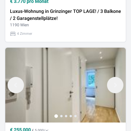
€
3.770
pro Monat
Luxus-Wohnung in Grinzinger TOP LAGE! / 3 Balkone
/ 2 Garagenstellplätze!
1190 Wien
4 Zimmer
€
255.000
€ 5.000/㎡