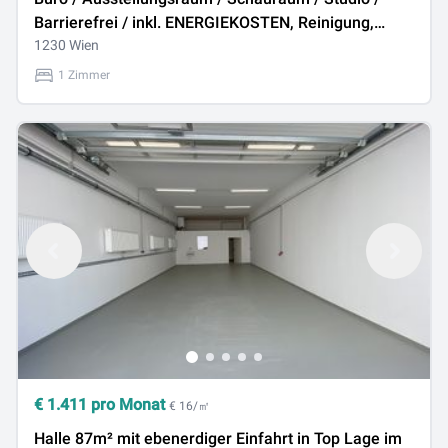
Barrierefrei / inkl. ENERGIEKOSTEN, Reinigung,
Parkplatz! in 1230 Wien
1230 Wien
1 Zimmer
€
1.411
pro Monat
€ 16/㎡
Halle 87m² mit ebenerdiger Einfahrt in Top Lage im