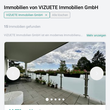
Immobilien von VIZUETE Immobilien GmbH
VIZUETE Immobilien GmbH
Alle löschen
15
Immobilien gefunden
VIZUETE Immobilien GmbH ist ein modernes Immobilienunternehmen, das seinen Kunden mit einem frischen, zeitgemäßen Ansatz und professioneller Beratung beim Kauf, Verkauf und der Vermietung von Immobilien begleitet. Das Team steht für Kreativität, Kompetenz und persönlichen Service. Das Angebot von VIZUETE Immobilien GmbH umfasst Eigentumswohnungen, Einfamilienhäuser, Grundstücke sowie ausgewählte Anlage- und Luxusimmobilien. Mit innovativer Präsentation und professioneller Vermarktung erzielt VIZUETE optimale Ergebnisse für seine Kunden. VIZUETE Immobilien GmbH ist an folgenden Standorten aktiv: 2371 Hinterbrühl. Durchsuchen Sie das Immobilienangebot von VIZUETE Immobilien GmbH auf Lib.at und entdecken Sie Immobilien mit besonderem Charme.
Mehr anzeigen