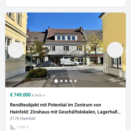
€
749.000
€ 643/㎡
Renditeobjekt mit Potential im Zentrum von
Hainfeld: Zinshaus mit Geschäftslokalen, Lagerhalle
und Freifläche
3170 Hainfeld
1165 ㎡