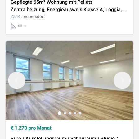
Gepflegte 65m² Wohnung mit Pellets-
Zentralheizung, Energieausweis Klasse A, Loggia,
Tiefgaragenstellplatz
2544 Leobersdorf
65 ㎡
€
1.270
pro Monat
Büro / Ausstellungsraum / Schauraum / Studio /