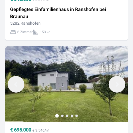
Gepflegtes Einfamilienhaus in Ranshofen bei
Braunau
5282 Ranshofen
6 Zimmer
153 ㎡
€
695.000
€ 3.546/㎡