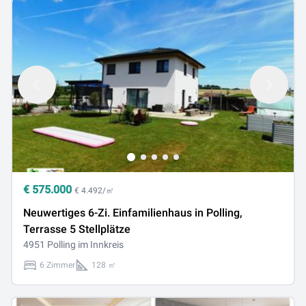
€
575.000
€ 4.492/㎡
Neuwertiges 6-Zi. Einfamilienhaus in Polling,
Terrasse 5 Stellplätze
4951 Polling im Innkreis
6 Zimmer
128 ㎡