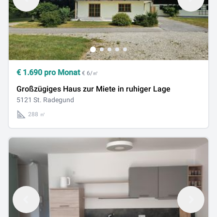
€
1.690
pro Monat
€ 6/㎡
Großzügiges Haus zur Miete in ruhiger Lage
5121 St. Radegund
288 ㎡