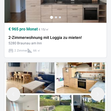
€
965
pro Monat
€ 15/㎡
2-Zimmerwohnung mit Loggia zu mieten!
5280 Braunau am Inn
2 Zimmer
66 ㎡