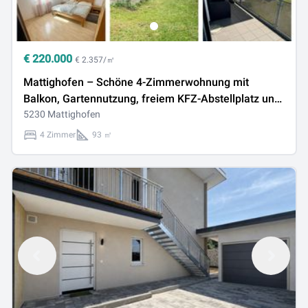
€
220.000
€ 2.357/㎡
Mattighofen – Schöne 4-Zimmerwohnung mit
Balkon, Gartennutzung, freiem KFZ-Abstellplatz und
Carportplatz
5230 Mattighofen
4 Zimmer
93 ㎡