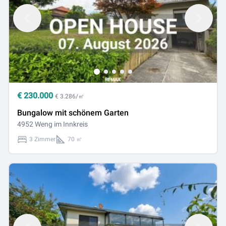
€
230.000
€ 3.286/㎡
Bungalow mit schönem Garten
4952 Weng im Innkreis
3 Zimmer
70 ㎡