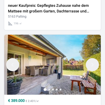
neuer Kaufpreis: Gepflegtes Zuhause nahe dem
Mattsee mit großem Garten, Dachterrasse und
Doppel-Carport!
5163 Palting
196 ㎡
€
389.000
€ 2.431/㎡