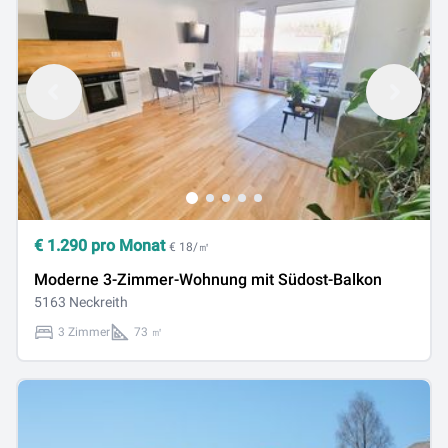
€
1.290
pro Monat
€ 18/㎡
Moderne 3-Zimmer-Wohnung mit Südost-Balkon
5163 Neckreith
3 Zimmer
73 ㎡