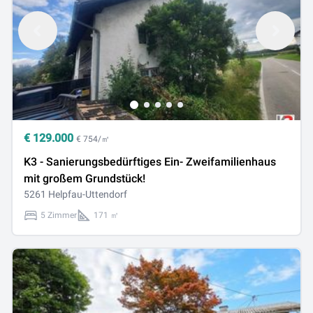
€
129.000
€ 754/㎡
K3 - Sanierungsbedürftiges Ein- Zweifamilienhaus
mit großem Grundstück!
5261 Helpfau-Uttendorf
5 Zimmer
171 ㎡