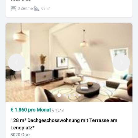
3 Zimmer
68 ㎡
€
1.860
pro Monat
€ 15/㎡
128 m² Dachgeschosswohnung mit Terrasse am
Lendplatz*
8020 Graz