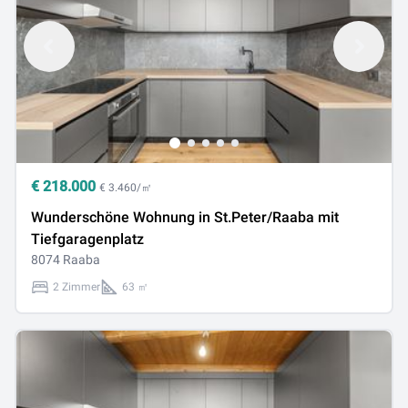
€
218.000
€ 3.460/㎡
Wunderschöne Wohnung in St.Peter/Raaba mit
Tiefgaragenplatz
8074 Raaba
2 Zimmer
63 ㎡