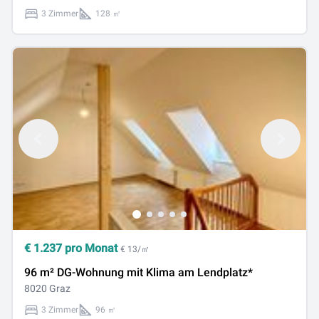
3 Zimmer
128 ㎡
€
1.237
pro Monat
€ 13/㎡
96 m² DG-Wohnung mit Klima am Lendplatz*
8020 Graz
3 Zimmer
96 ㎡