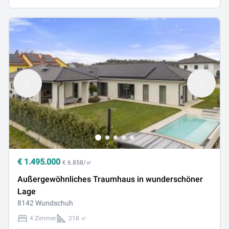
€
1.495.000
€ 6.858/㎡
Außergewöhnliches Traumhaus in wunderschöner
Lage
8142 Wundschuh
4 Zimmer
218 ㎡