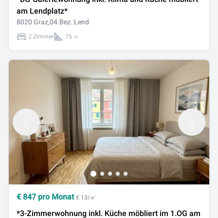
am Lendplatz*
8020 Graz,04.Bez.:Lend
2 Zimmer
75 ㎡
€
847
pro Monat
€ 13/㎡
*3-Zimmerwohnung inkl. Küche möbliert im 1.OG am