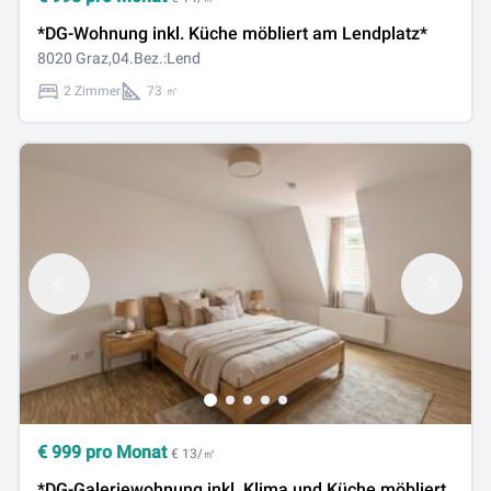
*DG-Wohnung inkl. Küche möbliert am Lendplatz*
8020 Graz,04.Bez.:Lend
2 Zimmer
73 ㎡
€
999
pro Monat
€ 13/㎡
*DG-Galeriewohnung inkl. Klima und Küche möbliert