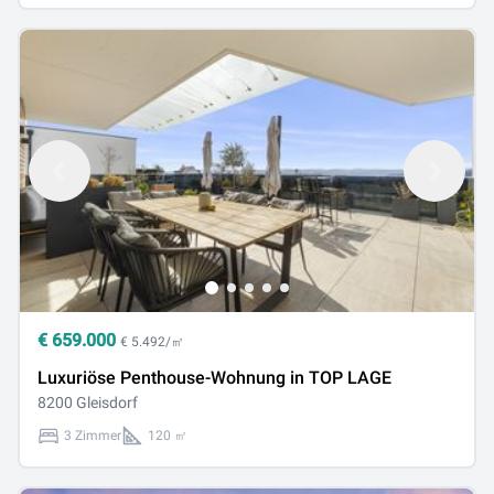
€
659.000
€ 5.492/㎡
Luxuriöse Penthouse-Wohnung in TOP LAGE
8200 Gleisdorf
3 Zimmer
120 ㎡