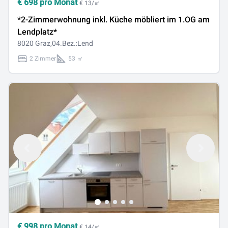
€
698
pro Monat
€ 13/㎡
*2-Zimmerwohnung inkl. Küche möbliert im 1.OG am
Lendplatz*
8020 Graz,04.Bez.:Lend
2 Zimmer
53 ㎡
€
998
pro Monat
€ 14/㎡