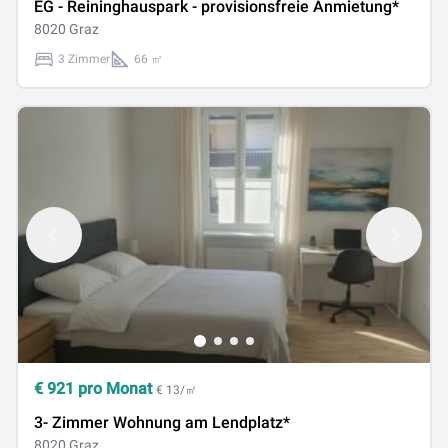
EG - Reininghauspark - provisionsfreie Anmietung*
8020 Graz
3 Zimmer
66 ㎡
€
921
pro Monat
€ 13/㎡
3- Zimmer Wohnung am Lendplatz*
8020 Graz