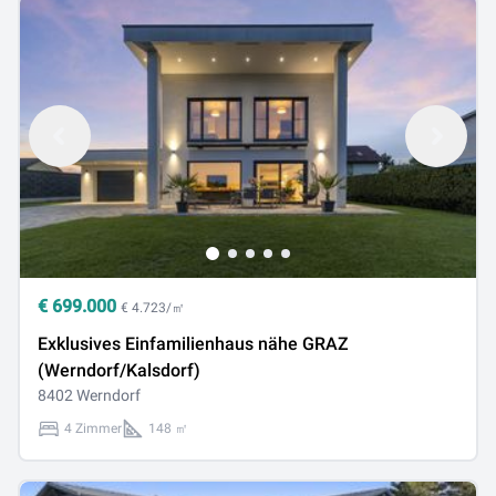
€
699.000
€ 4.723/㎡
Exklusives Einfamilienhaus nähe GRAZ
(Werndorf/Kalsdorf)
8402 Werndorf
4 Zimmer
148 ㎡