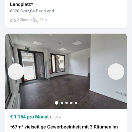
Lendplatz*
8020 Graz,04.Bez.:Lend
2 Zimmer
63 ㎡
€
1.154
pro Monat
€ 17/㎡
*67m² vielseitige Gewerbeeinheit mit 3 Räumen im