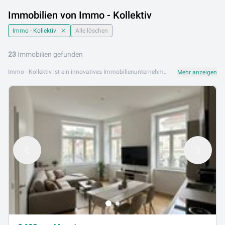
Immobilien von Immo - Kollektiv
Immo - Kollektiv
Alle löschen
23
Immobilien gefunden
Immo - Kollektiv ist ein innovatives Immobilienunternehmen mit Sitz in Raaba bei Graz in der Steiermark. Das Unternehmen verfolgt einen kooperativen Ansatz in der Immobilienvermittlung und betreut Kunden im Großraum Graz bei Kauf, Verkauf und Vermietung von Immobilien. Das Leistungsangebot von Immo - Kollektiv umfasst Eigentumswohnungen, Mietwohnungen, Einfamilienhäuser und Gewerbeimmobilien in Graz und Umgebung. Das Team setzt auf Gemeinschaft, Transparenz und persönliche Betreuung. Immo - Kollektiv ist an folgenden Standorten aktiv: 8074 Raaba. Entdecken Sie jetzt die Immobilienangebote von Immo - Kollektiv auf Lib.at und finden Sie Ihre Wunschimmobilie in der Steiermark.
Mehr anzeigen