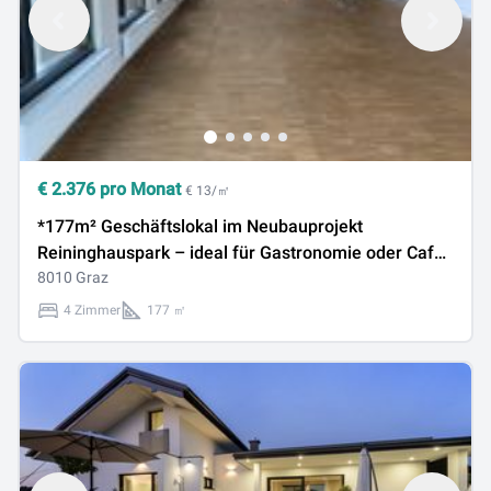
€
2.376
pro Monat
€ 13/㎡
*177m² Geschäftslokal im Neubauprojekt
Reininghauspark – ideal für Gastronomie oder Café
ohne Provision
8010 Graz
4 Zimmer
177 ㎡