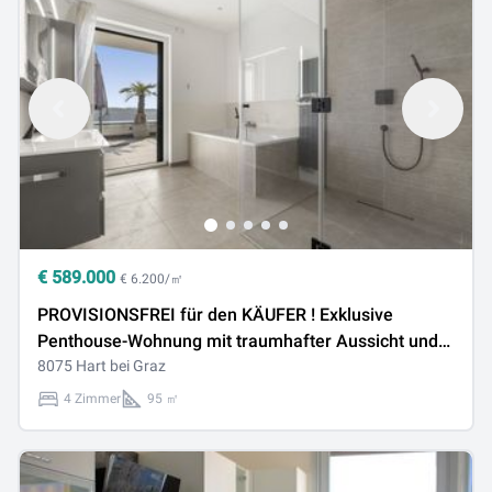
€
589.000
€ 6.200/㎡
PROVISIONSFREI für den KÄUFER ! Exklusive
Penthouse-Wohnung mit traumhafter Aussicht und
Sonnenterrasse
8075 Hart bei Graz
4 Zimmer
95 ㎡