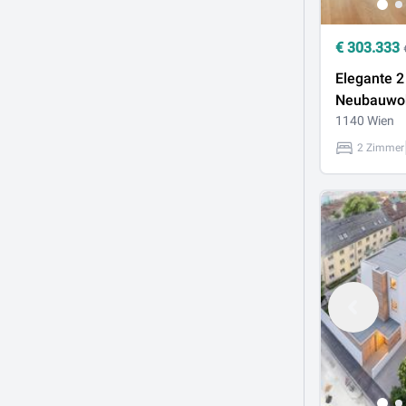
€
303.333
Elegante 
Neubauwo
Ruhelage m
1140 Wien
- Top Auss
2 Zimmer
inklusive