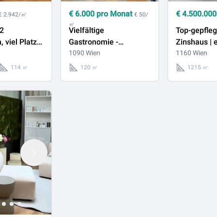
€
6.000
pro Monat
€
4.500.000
€ 2.942/㎡
€ 50/
㎡
 2
Vielfältige
Top-gepfleg
, viel Platz:
Gastronomie -
Zinshaus | e
s mit City-
vollausgestattet, mit 30
1090 Wien
langfristige
1160 Wien
Platz Schanigarten,
Investment
114 ㎡
120 ㎡
1215 ㎡
Lager, ABLÖSEFREI,
langjährig
langfristige Pacht
Familienbes