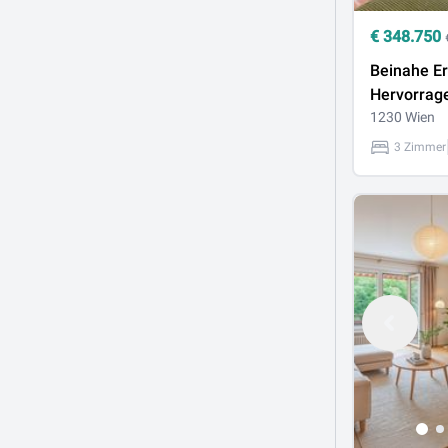
€
348.750
Beinahe Er
Hervorrag
angebunde
1230 Wien
Zimmer
3 Zimmer
Neubauwoh
erste Besi
29./30.12.