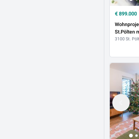
€
899.000
Wohnprojek
St.Pölten 
Wohnunge
3100 St. Pöl