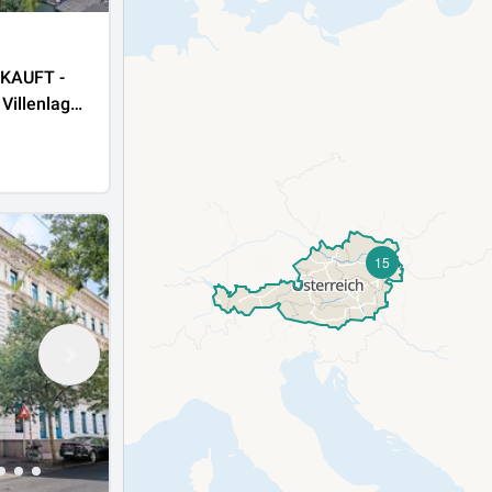
KAUFT -
Villenlage:
 und jede
atsphäre
15