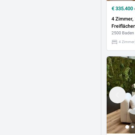
€
335.400
4 Zimmer,
Freiflächen
Naturgenus
2500 Baden
Anschluss
4 Zimmer