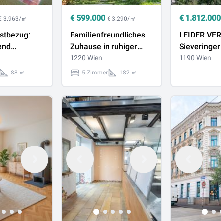
€
599.000
€
1.812.000
€ 3.963/㎡
€ 3.290/㎡
stbezug:
Familienfreundliches
LEIDER VER
end
Zuhause in ruhiger
Sieveringer 
ne Drei
Lage mit Garten und
1220 Wien
Weitblick, perfekte
1190 Wien
perfekter Infrastruktur
Ausrichtung
88 ㎡
5 Zimmer
182 ㎡
nung -
Menge Priv
chtigungen