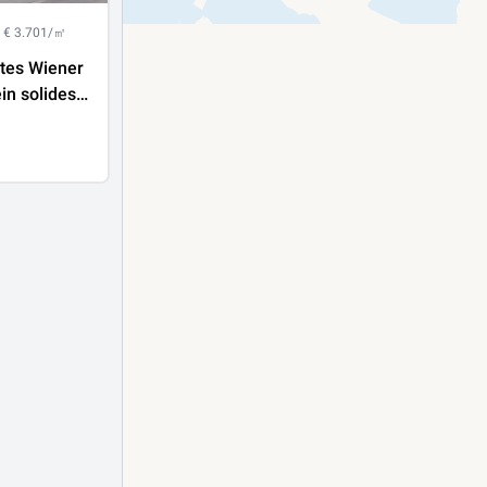
€ 3.701/㎡
tes Wiener
in solides,
s
 aus
em
itz