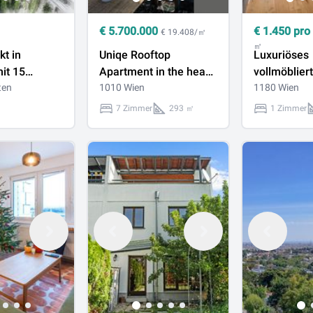
€
5.700.000
€
1.450
pro
€ 19.408/㎡
㎡
t in
Uniqe Rooftop
Luxuriöses
mit 15
Apartment in the heart
vollmöblier
n
ten
of Vienna
1010 Wien
Terrassenst
1180 Wien
Grünblick i
7 Zimmer
293 ㎡
1 Zimmer
All In Miete