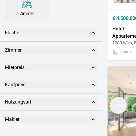
Zimmer
€
4.500.00
Hotel -
Fläche
Appartem
Augarten
1200 Wien, B
Zimmer
1600 ㎡
Mietpreis
Kaufpreis
Nutzungsart
Makler