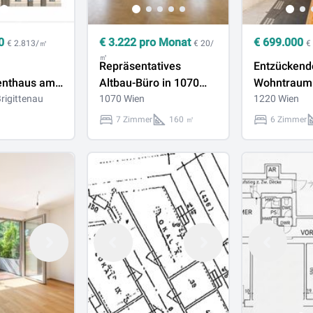
0
€
3.222
pro Monat
€
699.000
€ 2.813/㎡
€ 20/
€
㎡
Repräsentatives
Entzückend
enthaus am
Altbau-Büro in 1070
Wohntraum
rigittenau
Wien – Nähe
1070 Wien
Sanieren in
1220 Wien
Westbahnstraße /
Erholungsla
7 Zimmer
160 ㎡
6 Zimmer
Kaiserstraße
Wassernähe
Mühlwasser
Schillerwas