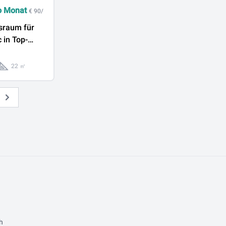
o Monat
€ 90/
sraum für
 in Top-
itut
22 ㎡
Weiter
h