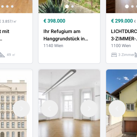
€
398.000
€
299.000
€ 3.857/㎡
€
 mit
Ihr Refugium am
LICHTDUR
Hanggrundstück in
3-ZIMMER-
flutete 2
herrlicher
1140 Wien
EIGENTUM
1100 Wien
G
Waldrandlage
MIT KAMIN
49 ㎡
3 Zimmer
ng
AUSGEZEI
LAGE DES 1
BEZIRKS!!