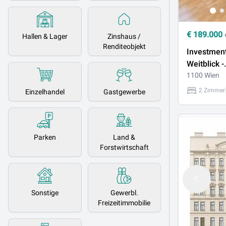
€
189.000
Hallen & Lager
Zinshaus /
Renditeobjekt
Investment
Weitblick -
Lichtdurch
1100 Wien
Zimmer D
2 Zimmer
Einzelhandel
Gastgewerbe
Eckwohnu
Parken
Land &
Forstwirtschaft
Sonstige
Gewerbl.
Freizeitimmobilie