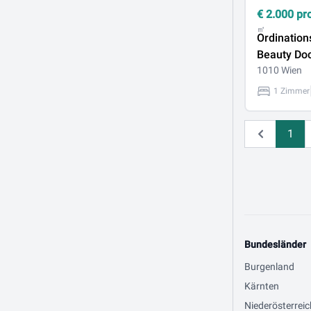
€
2.000
pr
㎡
Ordination
Beauty Doc
Beauty Inst
1010 Wien
1 Zimmer
1
Zurück
Bundesländer
Burgenland
Kärnten
Niederösterreic