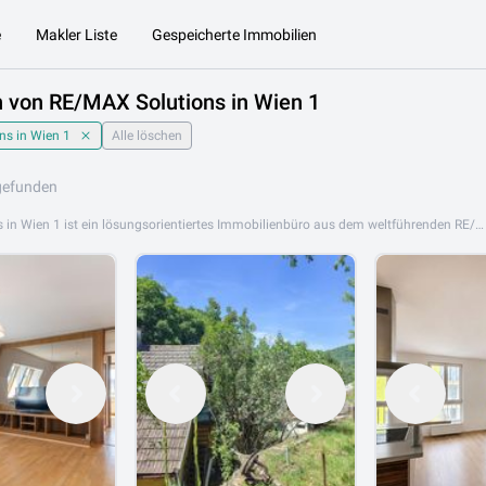
e
Makler Liste
Gespeicherte Immobilien
 von RE/MAX Solutions in Wien 1
ns in Wien 1
Alle löschen
gefunden
RE/MAX Solutions in Wien 1 ist ein lösungsorientiertes Immobilienbüro aus dem weltführenden RE/MAX-Netzwerk, das im Herzen Wiens ansässig ist. Mit pragmatischem Ansatz und tiefer Marktkenntnis begleitet RE/MAX Solutions Kunden bei Kauf, Verkauf und Vermietung von Immobilien in Wien. Das Angebot von RE/MAX Solutions in Wien 1 umfasst Eigentumswohnungen, Mietwohnungen, Stadtpalais, Zinshäuser sowie Gewerbe- und Anlageimmobilien im Wiener Stadtgebiet. Das Team findet für jedes Anliegen die passende Lösung. RE/MAX Solutions in Wien 1 ist an folgenden Standorten aktiv: 1010 Wien. Durchsuchen Sie jetzt das Immobilienangebot von RE/MAX Solutions in Wien 1 auf Lib.at und lösen Sie Ihre Immobilienfrage mit Profis.