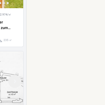
 2.974/㎡
er
 zum
 TOP-
ge /
235 ㎡
 / O.
 /
ser!