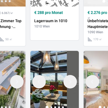
€
288
pro Monat
€
2.276
pro
€ 6.067/㎡
㎡
2 Zimmer Top
Lagerraum in 1010
Unbefristet
hnung -
1010 Wien
Hauptmiete!
it Waldblick
Chance zur
1090 Wien
tattung
Verwirklich
50 ㎡
170 ㎡
Gastrokonze
vollausgest
Lokal mit L
Schanigarte