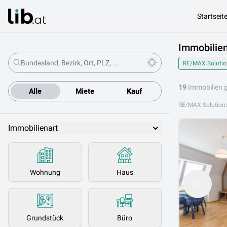
Startseit
Immobilien
RE/MAX Solutio
19
Immobilien 
Alle
Miete
Kauf
Immobilienart
Wohnung
Haus
Grundstück
Büro