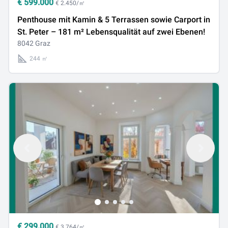
€
599.000
€ 2.450/㎡
Penthouse mit Kamin & 5 Terrassen sowie Carport in
St. Peter – 181 m² Lebensqualität auf zwei Ebenen!
8042 Graz
244 ㎡
€
299.000
€ 3.764/㎡