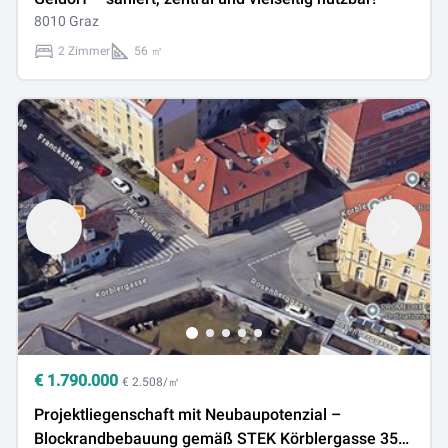
8010 Graz
2 Zimmer
56 ㎡
€
1.790.000
€ 2.508/㎡
Projektliegenschaft mit Neubaupotenzial –
Blockrandbebauung gemäß STEK Körblergasse 35–