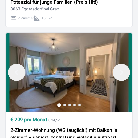
Potenzial für junge Familien (Preis-Hit!)
8063 Eggersdorf bei Graz
7 Zimmer
150 ㎡
€
799
pro Monat
€ 14/㎡
2-Zimmer-Wohnung (WG tauglich!) mit Balkon in
Geidorf – saniert, zentral und vielseitig nutzbar!