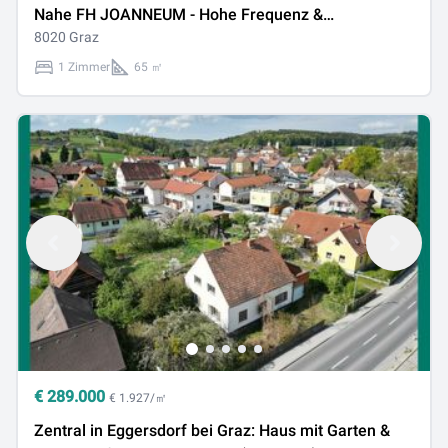
Nahe FH JOANNEUM - Hohe Frequenz &
Sichtbarkeit!
8020 Graz
1 Zimmer
65 ㎡
€
289.000
€ 1.927/㎡
Zentral in Eggersdorf bei Graz: Haus mit Garten &