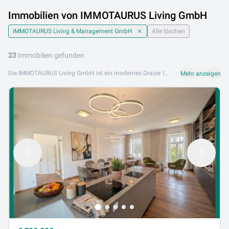
Immobilien von IMMOTAURUS Living GmbH
IMMOTAURUS Living & Management GmbH
Alle löschen
23
Immobilien gefunden
Die IMMOTAURUS Living GmbH ist ein modernes Grazer Immobilienunternehmen mit Leidenschaft für hochwertiges Wohnen und professionelle Immobilienvermittlung. Mit einem dynamischen Team und tiefer Marktkenntnis begleitet IMMOTAURUS Living Kunden bei Kauf, Verkauf und Vermietung in Graz und der Steiermark. Das Portfolio der IMMOTAURUS Living GmbH umfasst Eigentumswohnungen, Penthousewohnungen, Mietwohnungen, Einfamilienhäuser sowie ausgewählte Anlage- und Gewerbeimmobilien. Qualität, Design und Kundenorientierung stehen im Mittelpunkt. IMMOTAURUS Living GmbH ist an folgenden Standorten aktiv: 8010 Graz. Entdecken Sie das hochwertige Immobilienangebot der IMMOTAURUS Living GmbH auf Lib.at und nehmen Sie noch heute Kontakt auf. Wir beraten Sie gerne persönlich bei der Suche nach Ihrer Wunschimmobilie in Graz!
Mehr anzeigen