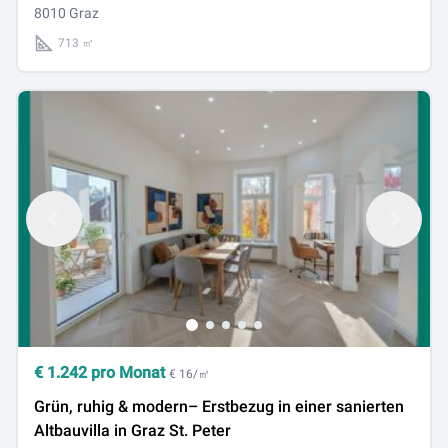
37, 8010 Graz
8010 Graz
713 ㎡
€
1.242
pro Monat
€ 16/㎡
Grün, ruhig & modern– Erstbezug in einer sanierten
Altbauvilla in Graz St. Peter