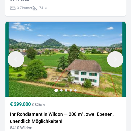
3 Zimmer
74 ㎡
€
299.000
€ 826/㎡
Ihr Rohdiamant in Wildon — 208 m², zwei Ebenen,
unendlich Möglichkeiten!
8410 Wildon