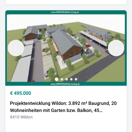
€
495.000
Projektentwicklung Wildon: 3.892 m² Baugrund, 20
Wohneinheiten mit Garten bzw. Balkon, 45
Parkplätze – bereit zur Übernahme!
8410 Wildon