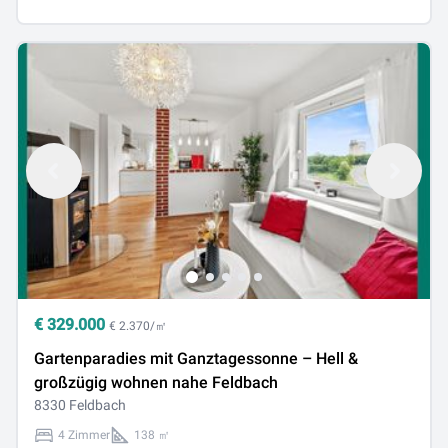
€
329.000
€ 2.370/㎡
Gartenparadies mit Ganztagessonne – Hell &
großzügig wohnen nahe Feldbach
8330 Feldbach
4 Zimmer
138 ㎡