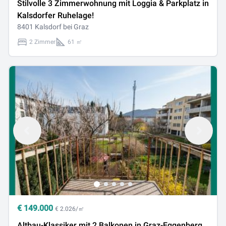
Stilvolle 3 Zimmerwohnung mit Loggia & Parkplatz in
Kalsdorfer Ruhelage!
8401 Kalsdorf bei Graz
2 Zimmer
61 ㎡
€
149.000
€ 2.026/㎡
Altbau-Klassiker mit 2 Balkonen in Graz-Eggenberg