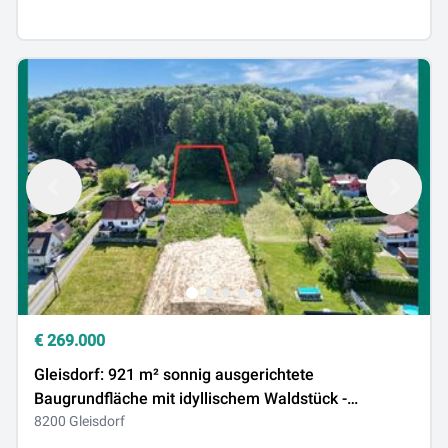
€
269.000
Gleisdorf: 921 m² sonnig ausgerichtete
Baugrundfläche mit idyllischem Waldstück -
erweiterbar auf 2.500 m²
8200 Gleisdorf