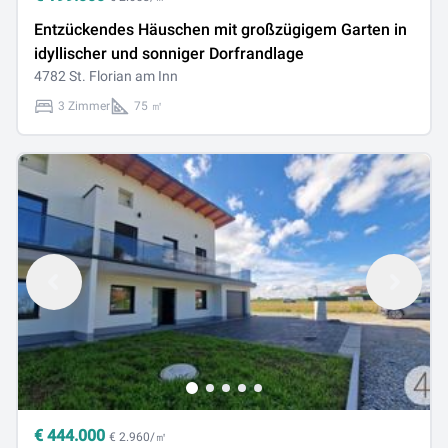
Entzückendes Häuschen mit großzügigem Garten in
idyllischer und sonniger Dorfrandlage
4782 St. Florian am Inn
3 Zimmer
75 ㎡
€
444.000
€ 2.960/㎡