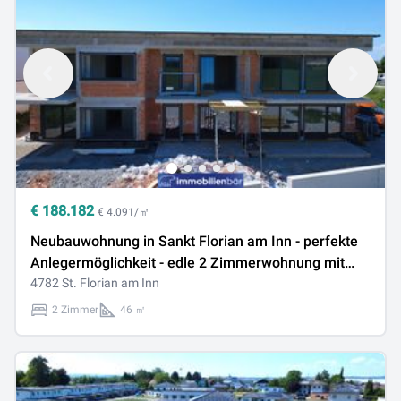
€
188.182
€ 4.091/㎡
Neubauwohnung in Sankt Florian am Inn - perfekte
Anlegermöglichkeit - edle 2 Zimmerwohnung mit
Balkon
4782 St. Florian am Inn
2 Zimmer
46 ㎡