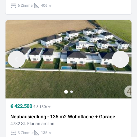
6 Zimmer
406 ㎡
€
422.500
€ 3.130/㎡
Neubausiedlung - 135 m2 Wohnfläche + Garage
4782 St. Florian am Inn
3 Zimmer
135 ㎡