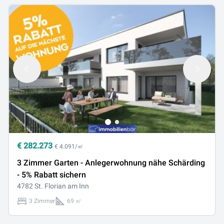
€
282.273
€ 4.091/㎡
3 Zimmer Garten - Anlegerwohnung nähe Schärding
- 5% Rabatt sichern
4782 St. Florian am Inn
3 Zimmer
69 ㎡