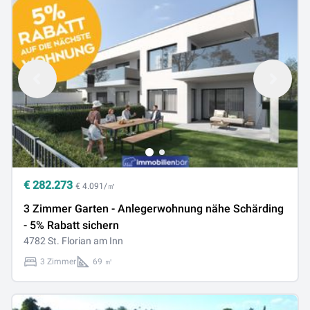
€
282.273
€ 4.091/㎡
3 Zimmer Garten - Anlegerwohnung nähe Schärding
- 5% Rabatt sichern
4782 St. Florian am Inn
3 Zimmer
69 ㎡