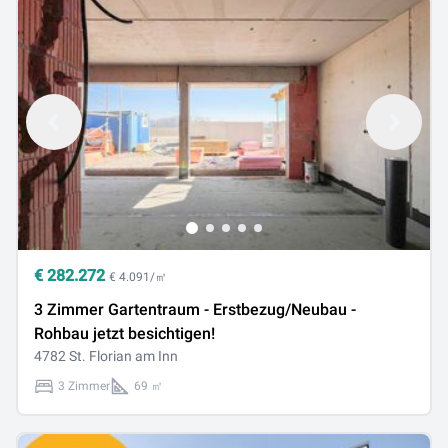
€
282.272
€ 4.091/㎡
3 Zimmer Gartentraum - Erstbezug/Neubau -
Rohbau jetzt besichtigen!
4782 St. Florian am Inn
3 Zimmer
69 ㎡