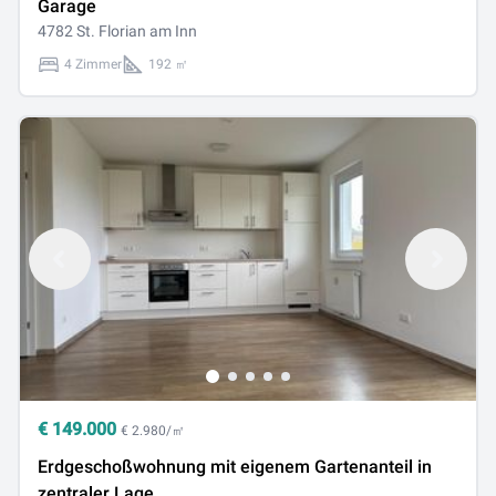
Garage
4782 St. Florian am Inn
4 Zimmer
192 ㎡
€
149.000
€ 2.980/㎡
Erdgeschoßwohnung mit eigenem Gartenanteil in
zentraler Lage