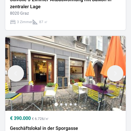
zentraler Lage
8020 Graz
3 Zimmer
87 ㎡
€
390.000
€ 6.726/㎡
Geschäftslokal in der Sporgasse