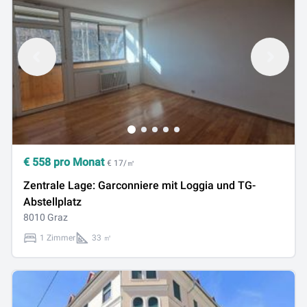
€
558
pro Monat
€ 17/㎡
Zentrale Lage: Garconniere mit Loggia und TG-
Abstellplatz
8010 Graz
1 Zimmer
33 ㎡