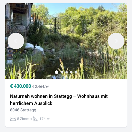
€
430.000
€ 2.464/㎡
Naturnah wohnen in Stattegg – Wohnhaus mit
herrlichem Ausblick
8046 Stattegg
5 Zimmer
174 ㎡