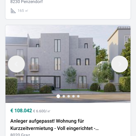
8230 Penzendorf
165 ㎡
€
108.042
€ 6.600/㎡
Anleger aufgepasst! Wohnung für
Kurzzeitvermietung - Voll eingerichtet -
Fertigstellung Juni 2026
8020 Graz