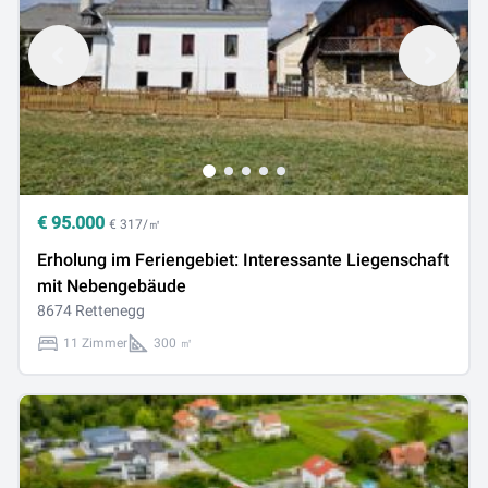
€
95.000
€ 317/㎡
Erholung im Feriengebiet: Interessante Liegenschaft
mit Nebengebäude
8674 Rettenegg
11 Zimmer
300 ㎡