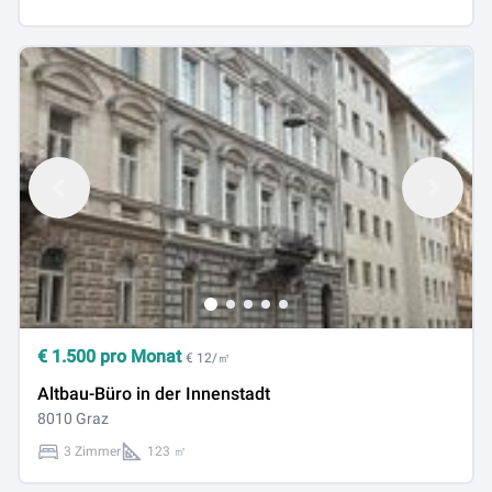
€
1.500
pro Monat
€ 12/㎡
Altbau-Büro in der Innenstadt
8010 Graz
3 Zimmer
123 ㎡