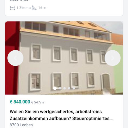
1 Zimmer
16 ㎡
€
340.000
€ 547/㎡
Wollen Sie ein wertgesichertes, arbeitsfreies
Zusatzeinkommen aufbauen? Steueroptimiertes
Bauherrenmodell mitten in der Altstadt von Leoben
8700 Leoben