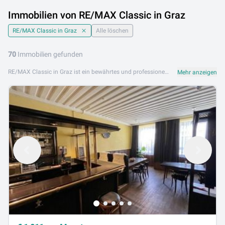
Immobilien von RE/MAX Classic in Graz
RE/MAX Classic in Graz
Alle löschen
70
Immobilien gefunden
RE/MAX Classic in Graz ist ein bewährtes und professionelles Immobilienbüro aus dem weltweiten RE/MAX-Netzwerk. Mit einem großen, erfahrenen Team und tiefem Verständnis des Grazer Immobilienmarkts begleitet RE/MAX Classic Kunden bei Kauf, Verkauf und Vermietung von Immobilien. Das breite Angebot von RE/MAX Classic in Graz umfasst Eigentumswohnungen, Mietwohnungen, Einfamilienhäuser, Zinshäuser sowie Gewerbe- und Anlageimmobilien in Graz und Umgebung. Das Team steht für Beratungsqualität auf höchstem Niveau. RE/MAX Classic in Graz ist an folgenden Standorten aktiv: 8010 Graz. Entdecken Sie das umfangreiche Immobilienangebot von RE/MAX Classic in Graz auf Lib.at und finden Sie Ihr neues Zuhause in der Grazer Genusshauptstadt.
Mehr anzeigen