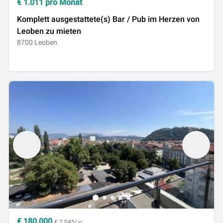
€
1.011
pro Monat
Komplett ausgestattete(s) Bar / Pub im Herzen von
Leoben zu mieten
8700 Leoben
€
180.000
€ 2.045/㎡